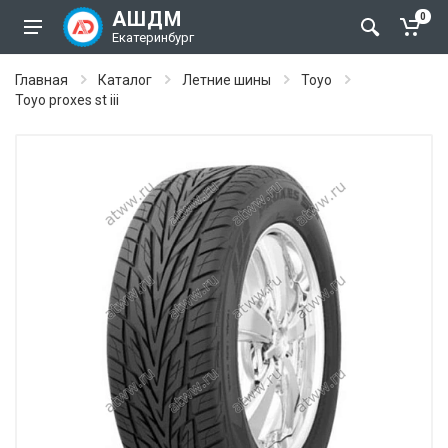
АШДМ
0
Екатеринбург
Главная
Каталог
Летние шины
Toyo
Toyo proxes st iii