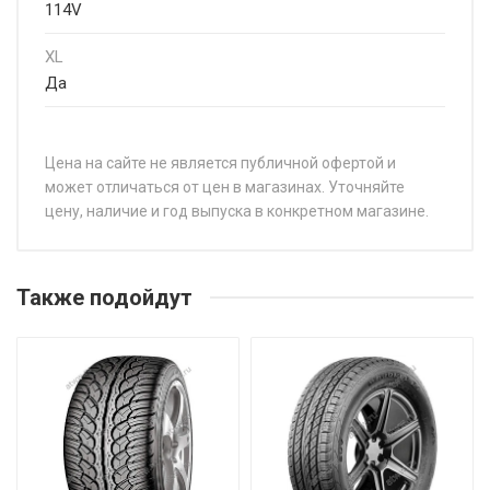
114V
XL
Да
Цена на сайте не является публичной офертой и
может отличаться от цен в магазинах. Уточняйте
цену, наличие и год выпуска в конкретном магазине.
НАЗВАНИЕ
ЦЕНА
Toyo Proxes ST III 225/55R18 102V
от 20 
Также подойдут
Toyo Proxes ST III 225/60R17 103V
от 20 
Toyo Proxes ST III 235/60R18 107V
от 20 
Toyo Proxes ST III 235/65R17 108V
от 18 