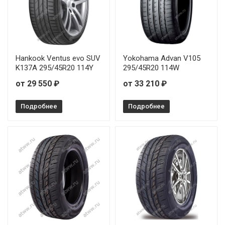
Toyo Proxes ST III 275/50R22 115V
Toyo Proxes ST III 285/60R18 120V
Hankook Ventus evo SUV
Yokohama Advan V105
Toyo Proxes ST III 305/35R24 112W
K137A 295/45R20 114Y
295/45R20 114W
от 29 550 ₽
от 33 210 ₽
Toyo Proxes ST III 305/45R22 118V
Подробнее
Подробнее
Toyo Proxes ST III 335/25R22 105W