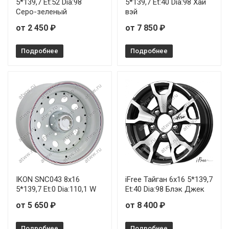
5*139,7 Et:52 Dia:98
5*139,7 Et:40 Dia:98 Хай
Серо-зеленый
вэй
от 2 450 ₽
от 7 850 ₽
Подробнее
Подробнее
IKON SNC043 8x16
iFree Тайган 6x16 5*139,7
5*139,7 Et:0 Dia:110,1 W
Et:40 Dia:98 Блэк Джек
от 5 650 ₽
от 8 400 ₽
Подробнее
Подробнее