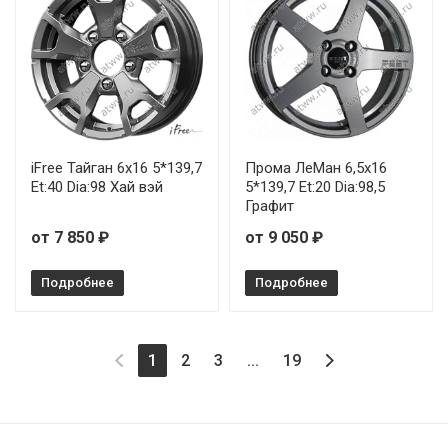
iFree Тайган 6x16 5*139,7
Прома ЛеМан 6,5x16
Et:40 Dia:98 Хай вэй
5*139,7 Et:20 Dia:98,5
Графит
от 7 850 ₽
от 9 050 ₽
Подробнее
Подробнее
(current)
1
2
3
...
19