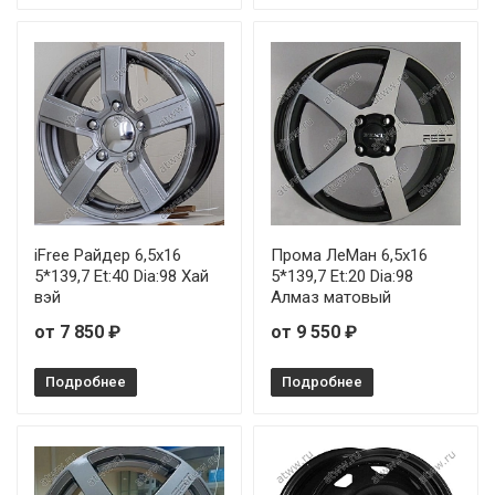
iFree Райдер 6,5x16
Прома ЛеМан 6,5x16
5*139,7 Et:40 Dia:98 Хай
5*139,7 Et:20 Dia:98
вэй
Алмаз матовый
от 7 850 ₽
от 9 550 ₽
Подробнее
Подробнее