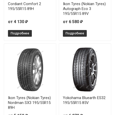
Cordiant Comfort 2
Ikon Tyres (Nokian Tyres)
195/55R15 89H
Autograph Eco 3
195/55R15 89V
от 4 130 ₽
от 6 580 ₽
Подробнее
Подробнее
Ikon Tyres (Nokian Tyres)
Yokohama Bluearth ES32
Nordman SX3 195/55R15
195/55R15 85V
89H