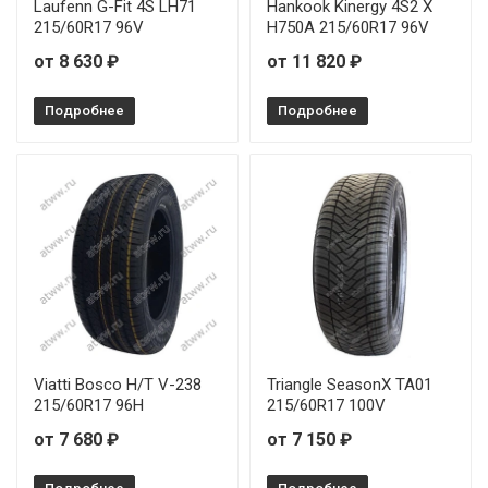
Laufenn G-Fit 4S LH71
Hankook Kinergy 4S2 X
215/60R17 96V
H750A 215/60R17 96V
от 8 630 ₽
от 11 820 ₽
Подробнее
Подробнее
Viatti Bosco H/T V-238
Triangle SeasonX TA01
215/60R17 96H
215/60R17 100V
от 7 680 ₽
от 7 150 ₽