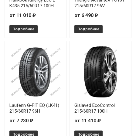
K435 215/60R17 100H
215/60R17 96V
Arivo Premio Comfort 6 195/55R15 85V
от 11 010 ₽
от 6 490 ₽
Arivo Premio Comfort 6 205/60R16 96V
Подробнее
Подробнее
Arivo Premio Comfort 6 215/55R17 98V
Laufenn G-FIT EQ (LK41)
Gislaved EcoControl
215/60R17 96H
215/60R17 100H
от 7 230 ₽
от 11 410 ₽
Подробнее
Подробнее