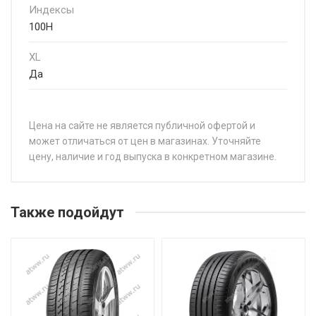
Индексы
100H
XL
Да
Цена на сайте не является публичной офертой и
может отличаться от цен в магазинах. Уточняйте
цену, наличие и год выпуска в конкретном магазине.
НАЗВАНИЕ
ЦЕ
Arivo Premio Comfort 6 155/65R13 73T
от 
Также подойдут
Arivo Premio Comfort 6 175/65R14 82T
от 
Arivo Premio Comfort 6 185/60R15 88H
от 
Arivo Premio Comfort 6 185/65R14 86H
от 