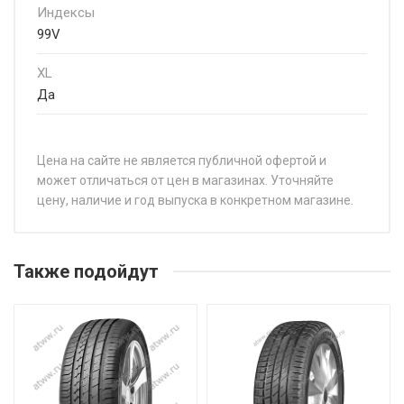
Индексы
99V
XL
Да
Цена на сайте не является публичной офертой и
может отличаться от цен в магазинах. Уточняйте
цену, наличие и год выпуска в конкретном магазине.
НАЗВАНИЕ
ЦЕ
Arivo Premio Comfort 6 175/65R14 82T
от 
Также подойдут
Arivo Premio Comfort 6 185/60R15 88H
от 
Arivo Premio Comfort 6 185/65R14 86H
от 
Arivo Premio Comfort 6 185/65R15 88H
от 