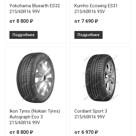
Yokohama Bluearth ES32
Kumho Ecowing ES31
215/60R16 99V
215/60R16 95V
Arivo Premio Comfort 6 195/55R15 85V
от 8 800 ₽
от 7 690 ₽
Arivo Premio Comfort 6 205/60R16 96V
Подробнее
Подробнее
Arivo Premio Comfort 6 215/55R17 98V
Ikon Tyres (Nokian Tyres)
Cordiant Sport 3
Autograph Eco 3
215/60R16 99V
215/60R16 99V
от 8 800 ₽
от 6 970 ₽