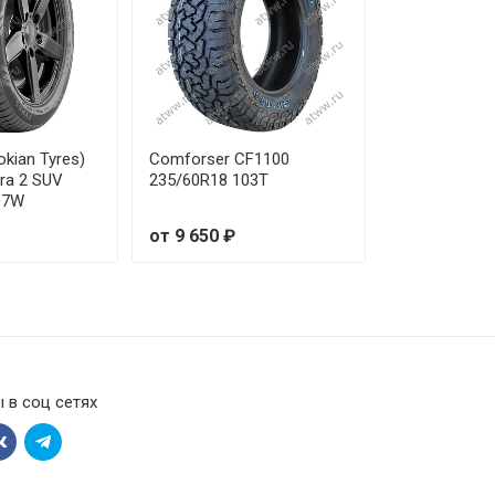
okian Tyres)
Comforser CF1100
tra 2 SUV
235/60R18 103Т
07W
от 9 650 ₽
 в соц сетях