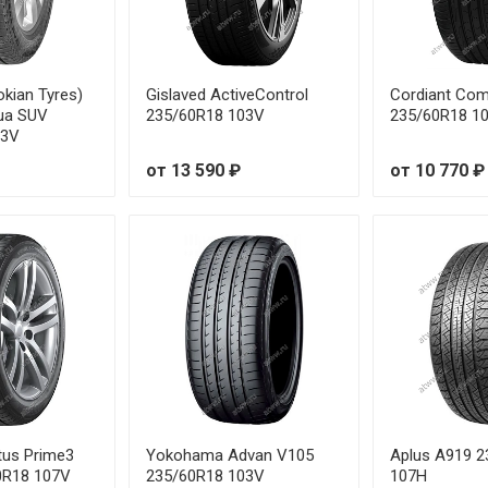
te 175/65R14 82T
te 175/70R14 88T
okian Tyres)
Gislaved ActiveControl
Cordiant Com
te 185/55R15 82H
ua SUV
235/60R18 103V
235/60R18 1
03V
te 185/60R14 82H
от 13 590 ₽
от 10 770 ₽
te 185/60R15 88H
te 195/45R16 84V
te 195/65R15 91V
te 205/45R16 87W
te 205/50R17 93V
tus Prime3
Yokohama Advan V105
Aplus A919 
te 205/60R16 96V
0R18 107V
235/60R18 103V
107H