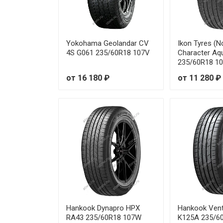
Goodride Z-401 All Season Eli
Goodride Z-401 All Season Eli
Yokohama Geolandar CV
Ikon Tyres (N
Goodride Z-401 All Season Eli
4S G061 235/60R18 107V
Character Aq
235/60R18 1
Goodride Z-401 All Season Eli
от 16 180 ₽
от 11 280 ₽
Goodride Z-401 All Season Eli
Goodride Z-401 All Season Eli
Goodride Z-401 All Season Eli
Goodride Z-401 All Season Eli
Goodride Z-401 All Season Eli
Hankook Dynapro HPX
Hankook Ven
Goodride Z-401 All Season Eli
RA43 235/60R18 107W
K125A 235/6