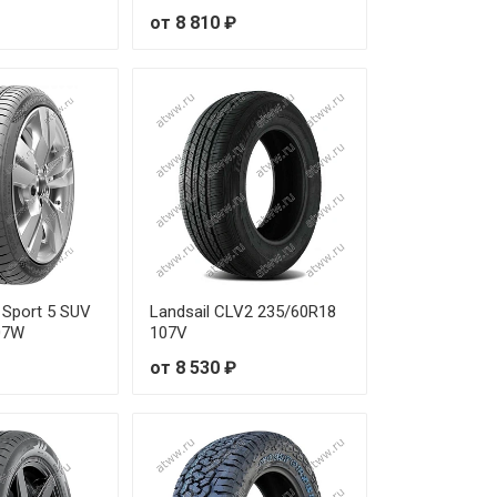
от 8 810 ₽
 Sport 5 SUV
Landsail CLV2 235/60R18
07W
107V
от 8 530 ₽