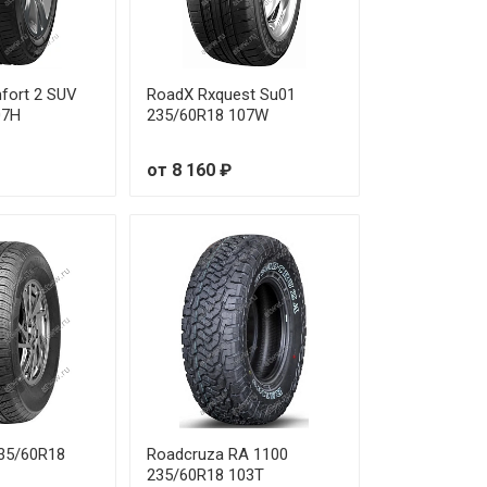
fort 2 SUV
RoadX Rxquest Su01
07H
235/60R18 107W
от 8 160 ₽
235/60R18
Roadcruza RA 1100
235/60R18 103T