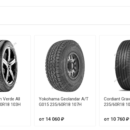
te 185/65R14 86H
te 185/65R15 92H
te 195/50R15 82V
te 195/55R15 89V
te 195/55R16 91V
te 195/60R15 88V
te 205/55R17 95V
te 215/45R16 90V
on Verde All
Yokohama Geolandar A/T
Cordiant Grav
60R18 103H
G015 235/60R18 107H
235/60R18 1
te 215/55R16 97V
от 14 060 ₽
от 10 760 ₽
te 215/55R18 99V