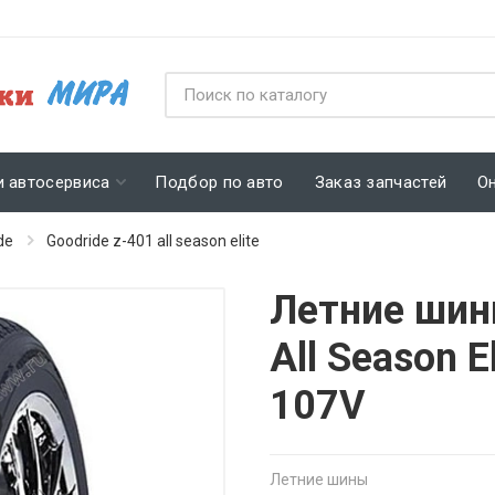
и автосервиса
Подбор по авто
Заказ запчастей
О
de
Goodride z-401 all season elite
Летние шин
All Season E
107V
Летние шины