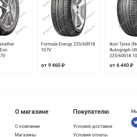
te 225/55R16 99V
te 225/55R18 98V
te 225/60R17 99V
Weather
Formula Energy 235/60R18
Ikon Tyres (N
 Evo
107V
Autograph Ul
07V
235/60R18 1
te 225/65R17 106H
от 9 460 ₽
от 6 440 ₽
te 235/45R17 97W
te 235/45R18 98W
te 235/55R18 100V
О магазине
Покупателю
Мы
te 235/55R19 105W
О компании
Условия доставки
te 235/60R16 100V
Магазины
Условия оплаты