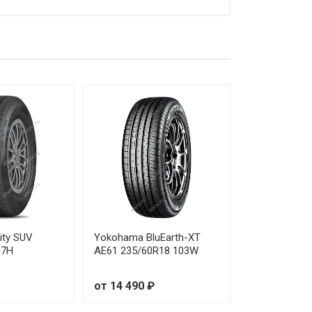
от 5 440 ₽
от 5 810 ₽
от 5 760 ₽
от 6 060 ₽
от 6 130 ₽
от 5 990 ₽
от 6 620 ₽
от 6 580 ₽
ity SUV
Yokohama BluEarth-XT
07H
AE61 235/60R18 103W
от 7 250 ₽
от 14 490 ₽
от 7 670 ₽