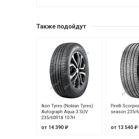
Goodride Z-401 All Season Eli
Goodride Z-401 All Season Eli
Также подойдут
Goodride Z-401 All Season Eli
Goodride Z-401 All Season Eli
Goodride Z-401 All Season Eli
Goodride Z-401 All Season Eli
Goodride Z-401 All Season Eli
Goodride Z-401 All Season Eli
Ikon Tyres (Nokian Tyres)
Pirelli Scorpi
Autograph Aqua 3 SUV
season 235/
235/60R18 107H
Goodride Z-401 All Season Eli
от 14 390 ₽
от 13 540 ₽
Goodride Z-401 All Season Eli