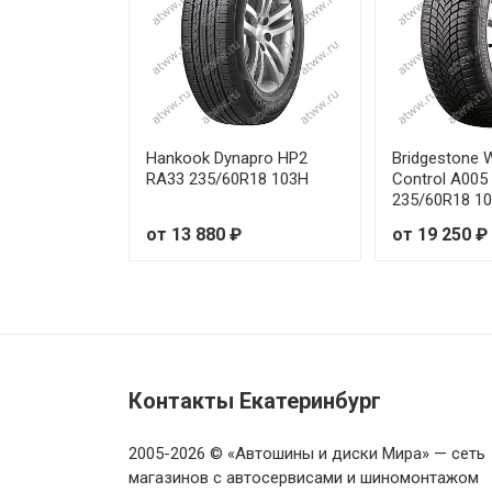
Goodride Z-401 All Season Eli
Goodride Z-401 All Season Eli
Goodride Z-401 All Season Eli
Hankook Dynapro HP2
Bridgestone 
RA33 235/60R18 103H
Control A005
235/60R18 1
Goodride Z-401 All Season Eli
от 13 880 ₽
от 19 250 ₽
Goodride Z-401 All Season Eli
Goodride Z-401 All Season Eli
Goodride Z-401 All Season Eli
Контакты Екатеринбург
Goodride Z-401 All Season Eli
2005-2026 © «Автошины и диски Мира» — сеть
Goodride Z-401 All Season Eli
магазинов с автосервисами и шиномонтажом