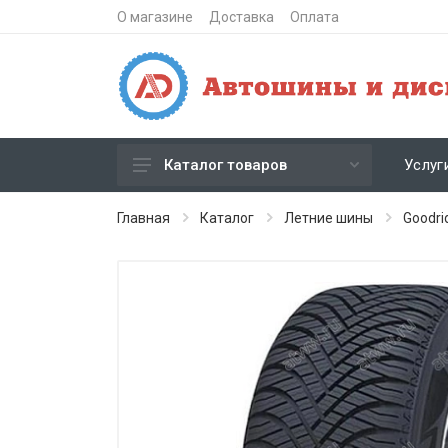
О магазине
Доставка
Оплата
Услуг
Каталог товаров
Зимние шипованные шины
Главная
Каталог
Летние шины
Goodri
Зимние нешипованные шины
Летние шины
Литые диски
Штампованные диски
Кованые диски