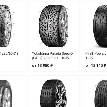
te 225/40R19 93W
te 225/45R17 94W
te 225/55R19 99V
te 235/60R17 102V
te 155/65R13 73T
3 235/60R18
Yokohama Parada Spec-X
Pirelli Power
(PA02) 235/60R18 103V
103V
te 155/65R14 75T
от 13 980 ₽
от 12 140 ₽
te 155/70R13 75T
te 155/80R13 79T
te 165/60R14 79H