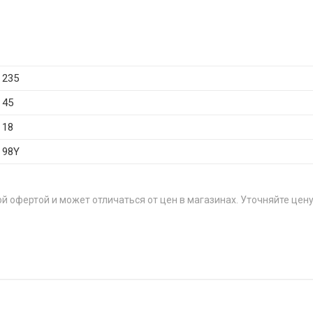
235
45
18
98Y
й офертой и может отличаться от цен в магазинах. Уточняйте цену
35/70R15 70T
55/65R14 75T