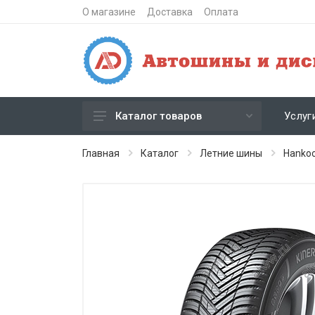
О магазине
Доставка
Оплата
Услуг
Каталог товаров
Зимние шипованные шины
Главная
Каталог
Летние шины
Hanko
Зимние нешипованные шины
Летние шины
Литые диски
Штампованные диски
Кованые диски