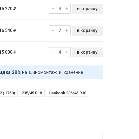
в корзину
15 270 ₽
в корзину
16 540 ₽
в корзину
15 000 ₽
идка 20%
на
шиномонтаж
и
хранение
2 (H750)
235/45 R18
Hankook 235/45 R18