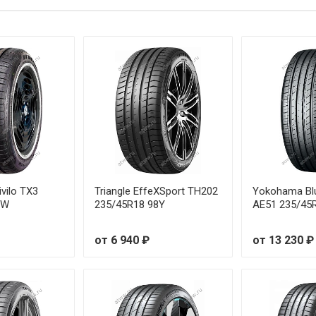
75/55R15 77T
75/65R14 86H
75/70R14 88T
85/50R16 81H
85/55R15 86H
85/60R14 82H
vilo TX3
Triangle EffeXSport TH202
Yokohama Bl
8W
235/45R18 98Y
AE51 235/45
85/60R15 88H
от 6 940 ₽
от 13 230 ₽
85/65R14 86H
85/65R15 88H