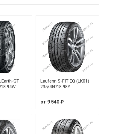
от 7 070 ₽
от 4 960 ₽
от 6 030 ₽
от 9 740 ₽
от 8 220 ₽
от 5 290 ₽
uEarth-GT
Laufenn S-FIT EQ (LK01)
R18 94W
235/45R18 98Y
от 6 000 ₽
от 9 540 ₽
от 6 210 ₽
от 5 600 ₽