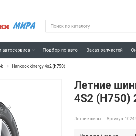
и автосервиса
Подбор по авто
Заказ запчастей
О
ok
Hankook kinergy 4s2 (h750)
Летние шин
4S2 (H750)
Летние шины
Артикул: 1024