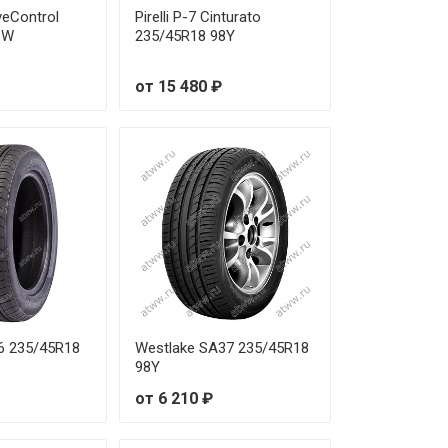
veControl
Pirelli P-7 Cinturato
от 11 910 ₽
8W
235/45R18 98Y
от 9 350 ₽
от 15 480 ₽
от 12 080 ₽
от 7 410 ₽
от 11 000 ₽
от 15 150 ₽
от 9 070 ₽
56 235/45R18
Westlake SA37 235/45R18
от 7 570 ₽
98Y
от 6 210 ₽
от 6 570 ₽