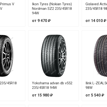
 Primus V
Ikon Tyres (Nokian Tyres)
Gislaved Acti
05/45R17 88V
8V
Nordman SZ2 235/45R18
235/45R18 9
94W
05/50R17 93W
от 9 470 ₽
от 14 010 ₽
05/55R16 94H
05/55R16 94V
05/55R17 95V
05/55R19 97V
05/60R16 96H
235/45R18
Yokohama advan db v552
Ilink L-ZEAL
05/60R16 96V
235/45R18 94W
98W
от 15 980 ₽
от 5 540 ₽
05/65R15 94H