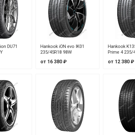
85/70R14 88T
95/45R16 84V
95/50R15 82V
95/50R16 88V
ion DU71
Hankook iON evo IK01
Hankook K13
8Y
235/45R18 98W
Prime 4 235
95/55R15 85V
от 16 380 ₽
от 12 380 ₽
95/55R16 87V
95/55R20 95H
95/60R15 88V
95/65R15 91V
05/40R17 84W