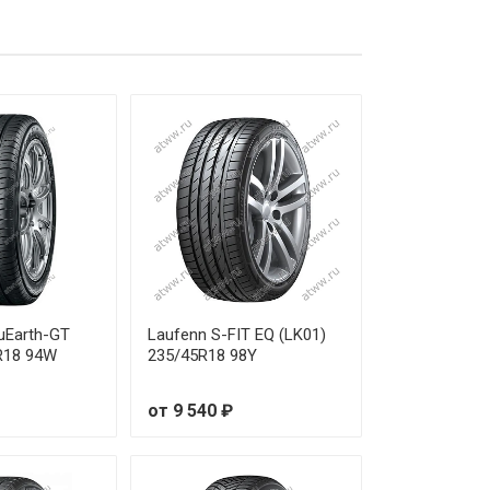
от 6 610 ₽
от 14 280 ₽
от 11 250 ₽
от 14 380 ₽
от 15 160 ₽
от 26 910 ₽
от 13 230 ₽
uEarth-GT
Laufenn S-FIT EQ (LK01)
R18 94W
235/45R18 98Y
от 21 400 ₽
от 9 540 ₽
от 23 490 ₽
от 19 650 ₽