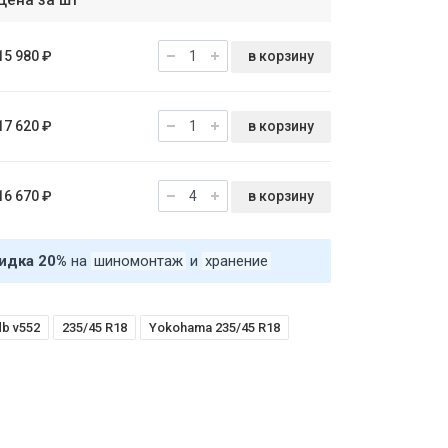
Цена за шт
в корзину
15 980 ₽
в корзину
17 620 ₽
в корзину
16 670 ₽
идка 20%
на
шиномонтаж
и
хранение
b v552
235/45 R18
Yokohama 235/45 R18