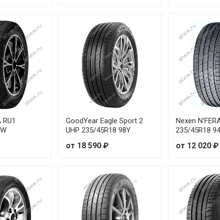
A RU1
GoodYear Eagle Sport 2
Nexen N'FER
8W
UHP 235/45R18 98Y
235/45R18 9
от 18 590 ₽
от 12 020 ₽