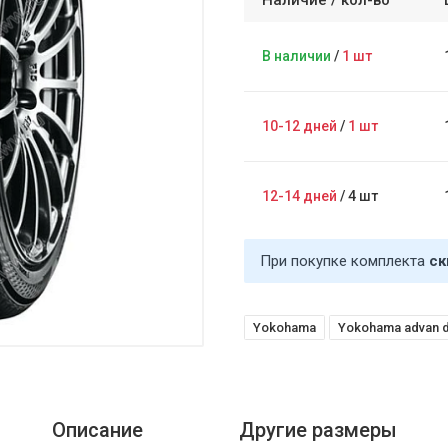
Наличие /
кол-во
В наличии
/
1 шт
10-12 дней
/
1 шт
12-14 дней
/
4 шт
При покупке комплекта
ск
Yokohama
Yokohama advan d
Описание
Другие размеры