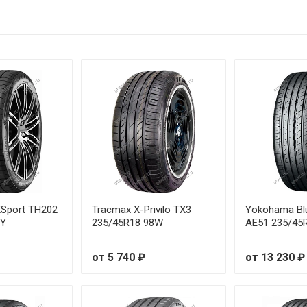
60R16 92V
/45R18 89W
/50R17 94W
/55R17 97W
50R17 96V
/50R20 104W
55R17 99V
eXSport TH202
Tracmax X-Privilo TX3
Yokohama Bl
8Y
235/45R18 98W
AE51 235/45
/40R20 99W
от 5 740 ₽
от 13 230 ₽
45R19 102Y
/35R18 97W