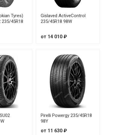
okian Tyres)
Gislaved ActiveControl
 235/45R18
235/45R18 98W
от 14 010 ₽
DSU02
Pirelli Powergy 235/45R18
8W
98Y
от 11 630 ₽