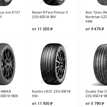
tus evo K137
Nexen N'Fera Primus V
Ikon Tyres (N
8Y
235/45R18 98V
Nordman SZ2
94W
от 11 250 ₽
от 9 470 ₽
s HAKKA
Kumho HS51 235/45R18
Double Star 
/45R18 98W
94V
235/45R18 9
от 11 930 ₽
от 5 790 ₽