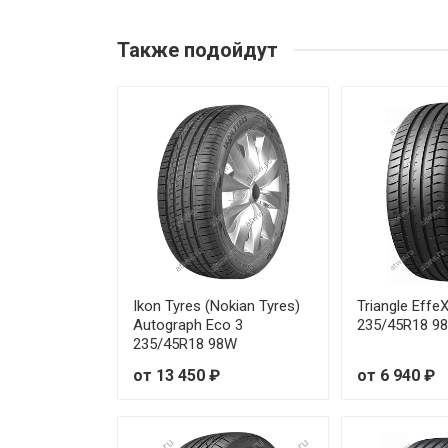
Yokohama advan db v552 205/
Также подойдут
Yokohama advan db v552 215
Yokohama advan db v552 225
Yokohama advan db v552 225
Yokohama advan db v552 235/
Yokohama advan db v552 235
Yokohama advan db v552 235/
Ikon Tyres (Nokian Tyres)
Triangle Eff
Autograph Eco 3
235/45R18 9
235/45R18 98W
Yokohama advan db v552 245
от 13 450 ₽
от 6 940 ₽
Yokohama advan db v552 245/
Yokohama advan db v552 265