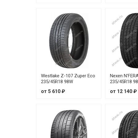
Westlake Z-107 Zuper Eco
Nexen N'FER
235/45R18 98W
235/45R18 9
от 5 610 ₽
от 12 140 ₽