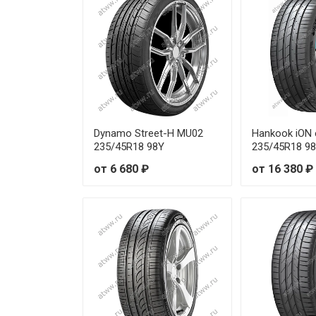
Yokohama advan db v552 195/
Yokohama advan db v552 215
Yokohama advan db v552 225
Yokohama advan db v552 235
Dynamo Street-H MU02
Hankook iON 
235/45R18 98Y
235/45R18 9
Yokohama advan db v552 245/
от 6 680 ₽
от 16 380 ₽
Yokohama advan db v552 245
Yokohama advan db v552 245
Yokohama advan db v552 275/