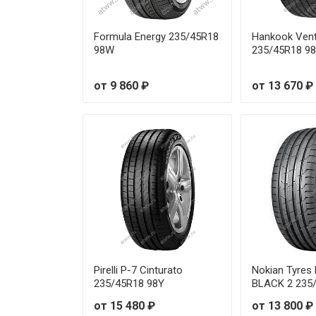
Formula Energy 235/45R18
Hankook Ven
98W
235/45R18 9
от 9 860 ₽
от 13 670 ₽
Pirelli P-7 Cinturato
Nokian Tyre
235/45R18 98Y
BLACK 2 235
от 15 480 ₽
от 13 800 ₽