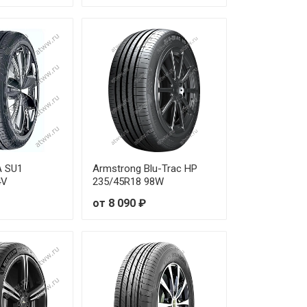
A SU1
Armstrong Blu-Trac HP
4V
235/45R18 98W
от 8 090 ₽