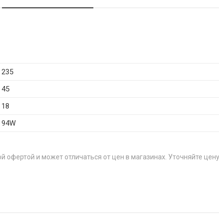
235
45
18
94W
й офертой и может отличаться от цен в магазинах. Уточняйте цену
55R15 85V