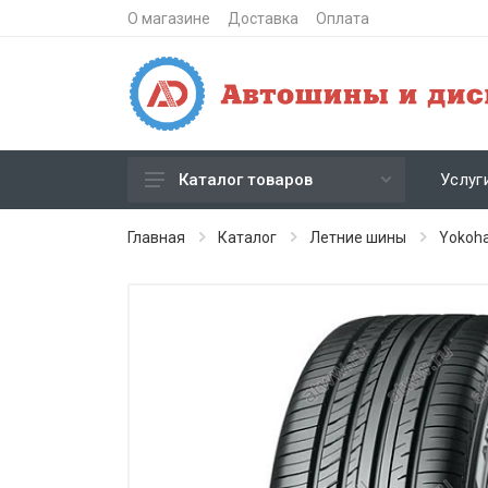
О магазине
Доставка
Оплата
Услуг
Каталог товаров
Зимние шипованные шины
Главная
Каталог
Летние шины
Yokoh
Зимние нешипованные шины
Летние шины
Литые диски
Штампованные диски
Кованые диски