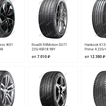
55R16 87V
/55R17 94W
/45R18 91W
/50R18 97W
evo IK01
RoadX RXMotion DU71
Hankook K13
8W
235/45R18 98Y
Prime 4 235
40R18 93Y
от 7 010 ₽
от 12 380 ₽
/40R19 98W
/50R18 100W
45R20 110Y