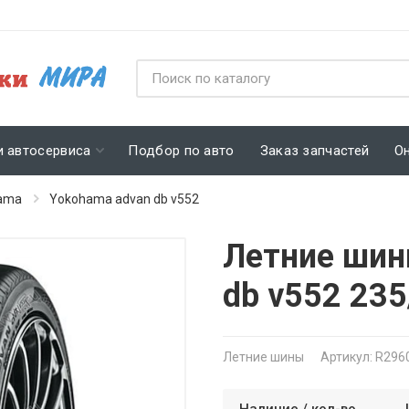
и автосервиса
Подбор по авто
Заказ запчастей
О
ama
Yokohama advan db v552
Летние шин
db v552 23
Летние шины
Артикул: R296