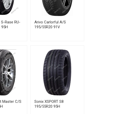
5 620 ₽
2 970 ₽
a S-Rase RU-
Arivo Carlorful A/S
0 880 ₽
0 95H
195/55R20 91V
2 490 ₽
8 690 ₽
8 750 ₽
8 590 ₽
2 940 ₽
6 270 ₽
rt Master C/S
Sonix XSPORT S8
5H
195/55R20 95H
1 730 ₽