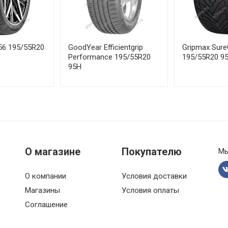
99V
от 2
100V
от 2
 56 195/55R20
GoodYear Efficientgrip
Gripmax Sure
Performance 195/55R20
195/55R20 9
95H
95Y
от 2
 96W
от 3
 98W
от 2
98Y
от 2
О магазине
Покупателю
Мы
 96W
от 2
О компании
Условия доставки
Магазины
Условия оплаты
97V
от 3
Соглашение
 97W
от 2