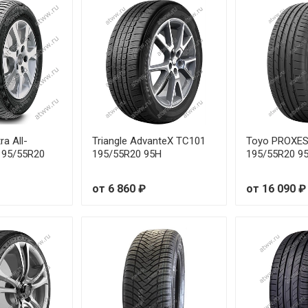
 93W
от 1
 95W
от 1
 97W
от 1
94V
от 1
ra All-
Triangle AdvanteX TC101
Toyo PROXES
 94W
от 2
195/55R20
195/55R20 95H
195/55R20 9
99V
от 2
от 6 860 ₽
от 16 090 ₽
99V
от 1
100V
от 1
96H
от 1