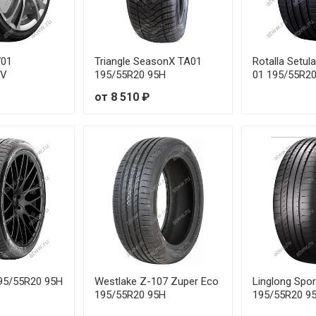
102V
от 1
103V
от 2
701
Triangle SeasonX TA01
Rotalla Setul
92Y
от 2
5V
195/55R20 95H
01 195/55R2
от 8 510 ₽
 93W
от 3
 91W
от 1
91Y
от 1
 94W
от 1
 91W
от 2
 95W
от 2
95/55R20 95H
Westlake Z-107 Zuper Eco
Linglong Spo
195/55R20 95H
195/55R20 9
95Y
от 2