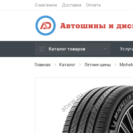
О магазине
Доставка
Оплата
Услуг
Каталог товаров
Зимние шипованные шины
Главная
Каталог
Летние шины
Michel
Зимние нешипованные шины
Летние шины
Литые диски
Штампованные диски
Кованые диски