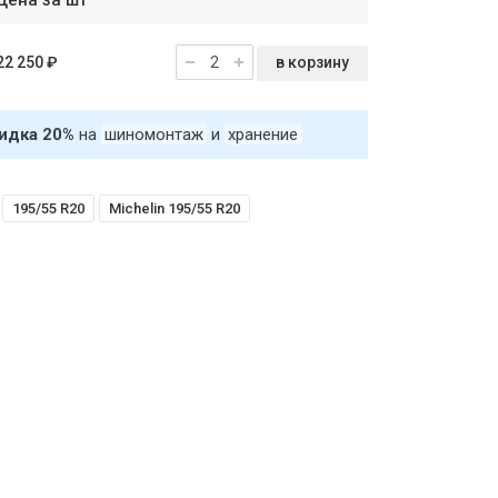
Цена за шт
в корзину
22 250 ₽
идка 20%
на
шиномонтаж
и
хранение
195/55 R20
Michelin 195/55 R20