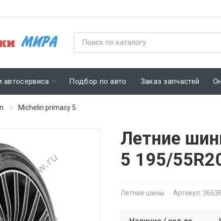
и автосервиса
Подбор по авто
Заказ запчастей
О
in
Michelin primacy 5
Летние шины
5 195/55R2
Летние шины
Артикул: 3663