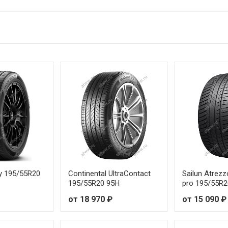
 93W
от 2
91V
от 1
 91W
от 1
95V
от 2
 95W
от 2
95Y
от 2
 96W
от 1
 95W
от 1
gy 195/55R20
Continental UltraContact
Sailun Atre
195/55R20 95H
pro 195/55R2
89Y
от 2
от 18 970 ₽
от 15 090 ₽
 91W
от 2