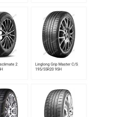
5 990 ₽
9 200 ₽
9 480 ₽
9 650 ₽
7 650 ₽
sclimate 2
Linglong Grip Master C/S
8 640 ₽
5H
195/55R20 95H
5 520 ₽
4 620 ₽
8 390 ₽
8 990 ₽