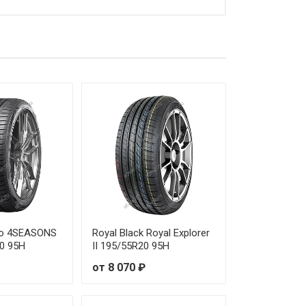
0 600 ₽
5 110 ₽
4 150 ₽
2 740 ₽
1 200 ₽
6 710 ₽
4 150 ₽
6 080 ₽
zzo 4SEASONS
Royal Black Royal Explorer
0 95H
II 195/55R20 95H
6 420 ₽
от 8 070 ₽
1 010 ₽