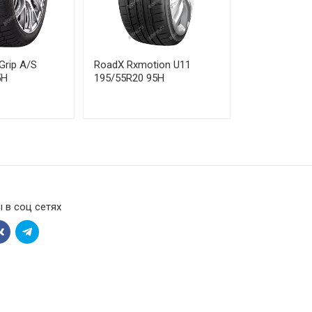
7 000 ₽
6 080 ₽
Grip A/S
RoadX Rxmotion U11
5H
195/55R20 95H
3 680 ₽
1 430 ₽
2 130 ₽
1 410 ₽
 в соц сетях
4 660 ₽
0 800 ₽
0 650 ₽