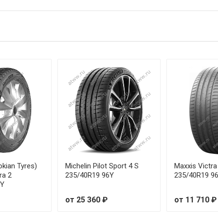
95H
от 2
 93W
от 2
91V
от 1
 91W
от 1
95V
от 2
 95W
от 2
95Y
от 2
 96W
от 1
okian Tyres)
Michelin Pilot Sport 4 S
Maxxis Victra
ra 2
235/40R19 96Y
235/40R19 9
6Y
 95W
от 1
от 25 360 ₽
от 11 710 ₽
89Y
от 2