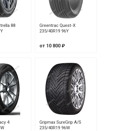
9 420 ₽
5 620 ₽
trella 88
Greentrac Quest-X
2 970 ₽
6Y
235/40R19 96Y
0 880 ₽
от 10 800 ₽
2 490 ₽
8 690 ₽
8 750 ₽
8 590 ₽
2 940 ₽
acy 4
Gripmax SureGrip A/S
6 270 ₽
6W
235/40R19 96W