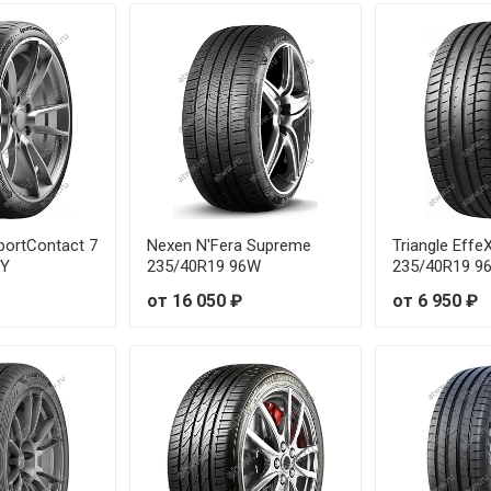
 91W
от 2
 93W
от 1
 95W
от 1
 97W
от 1
94V
от 1
portContact 7
Nexen N'Fera Supreme
Triangle Eff
6Y
235/40R19 96W
235/40R19 9
 94W
от 2
от 16 050 ₽
от 6 950 ₽
99V
от 2
99V
от 1
100V
от 1