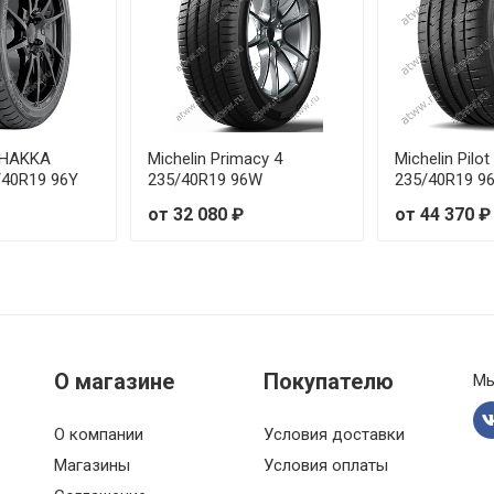
103V
от 1
99V
от 2
100V
от 2
s HAKKA
Michelin Primacy 4
Michelin Pilot
/40R19 96Y
235/40R19 96W
235/40R19 9
95Y
от 2
от 32 080 ₽
от 44 370 ₽
 98W
от 2
98Y
от 2
 96W
от 2
О магазине
Покупателю
Мы
97V
от 3
О компании
Условия доставки
 97W
от 2
Магазины
Условия оплаты