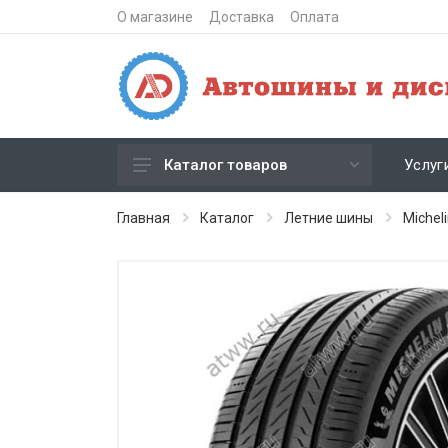
О магазине
Доставка
Оплата
Услуг
Каталог товаров
Зимние шипованные шины
Главная
Каталог
Летние шины
Michel
Зимние нешипованные шины
Летние шины
Литые диски
Штампованные диски
Кованые диски