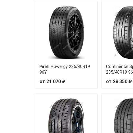
Michelin Primacy 5 215/45R17
Michelin Primacy 5 215/45R18
Michelin Primacy 5 215/50R17
Michelin Primacy 5 215/55R16
Michelin Primacy 5 215/55R17 
Pirelli Powergy 235/40R19
Continental S
96Y
235/40R19 9
Michelin Primacy 5 215/55R17
от 21 070 ₽
от 28 350 ₽
Michelin Primacy 5 215/55R18 
Michelin Primacy 5 215/60R16 
Michelin Primacy 5 215/60R17 