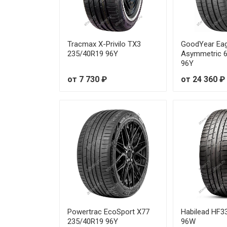
Michelin Primacy 5 215/60R17 
Michelin Primacy 5 215/65R16 
Tracmax X-Privilo TX3
GoodYear Eag
Michelin Primacy 5 215/65R17 
235/40R19 96Y
Asymmetric 
96Y
Michelin Primacy 5 225/40R18 
от 7 730 ₽
от 24 360 ₽
Michelin Primacy 5 225/40R19
Michelin Primacy 5 225/45R17
Michelin Primacy 5 225/45R17 
Michelin Primacy 5 225/45R17
Michelin Primacy 5 225/45R18
Powertrac EcoSport X77
Habilead HF3
Michelin Primacy 5 225/45R18
235/40R19 96Y
96W