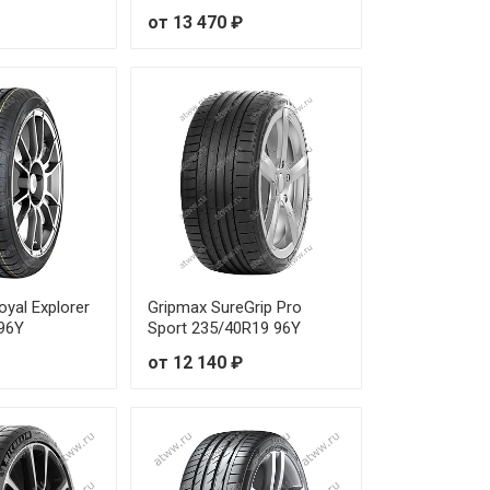
от 13 470 ₽
1 730 ₽
5 990 ₽
9 200 ₽
9 480 ₽
9 650 ₽
7 650 ₽
oyal Explorer
Gripmax SureGrip Pro
 96Y
Sport 235/40R19 96Y
8 640 ₽
от 12 140 ₽
5 520 ₽
4 620 ₽
8 390 ₽