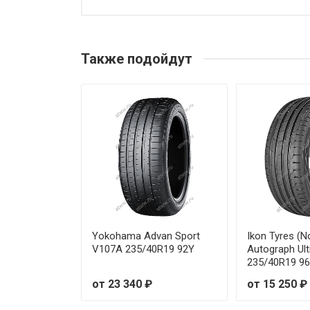
Michelin Primacy 5 195/55R20 
Michelin Primacy 5 205/50R17
Также подойдут
Michelin Primacy 5 205/55R16 
Michelin Primacy 5 205/55R16
Michelin Primacy 5 205/55R17 
Michelin Primacy 5 205/55R17
Michelin Primacy 5 205/55R17 
Michelin Primacy 5 205/60R16
Yokohama Advan Sport
Ikon Tyres (N
V107A 235/40R19 92Y
Autograph Ult
235/40R19 9
Michelin Primacy 5 205/65R16
от 23 340 ₽
от 15 250 ₽
Michelin Primacy 5 215/40R18 