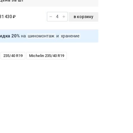
Цена за шт
в корзину
31 430 ₽
идка 20%
на
шиномонтаж
и
хранение
235/40 R19
Michelin 235/40 R19