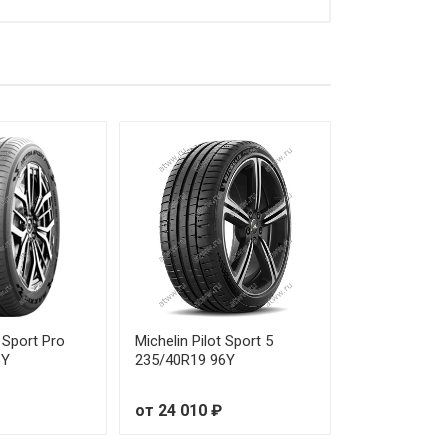
2 250 ₽
0 600 ₽
5 110 ₽
4 150 ₽
2 740 ₽
1 200 ₽
6 710 ₽
4 150 ₽
 Sport Pro
Michelin Pilot Sport 5
6Y
235/40R19 96Y
6 080 ₽
от 24 010 ₽
6 420 ₽