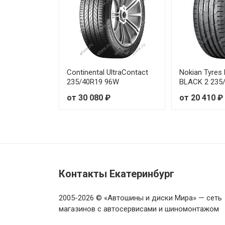
Michelin Primacy 5 225/60R17 
Michelin Primacy 5 225/60R17 
Michelin Primacy 5 225/60R18 
Continental UltraContact
Nokian Tyre
235/40R19 96W
BLACK 2 235
Michelin Primacy 5 235/40R18 
от 30 080 ₽
от 20 410 ₽
Michelin Primacy 5 235/45R18
Michelin Primacy 5 235/45R18 
Michelin Primacy 5 235/50R17
Контакты Екатеринбург
Michelin Primacy 5 235/50R18 
2005-2026 © «Автошины и диски Мира» — сеть
магазинов с автосервисами и шиномонтажом
Michelin Primacy 5 235/50R18