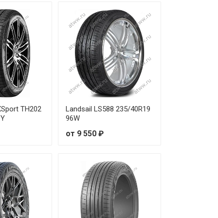
1 010 ₽
9 030 ₽
7 390 ₽
8 410 ₽
7 390 ₽
eXSport TH202
Landsail LS588 235/40R19
6Y
96W
4 840 ₽
от 9 550 ₽
0 560 ₽
5 430 ₽
8 190 ₽