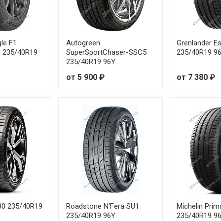
96H
от 1
102V
от 1
le F1
Autogreen
Grenlander Es
103V
от 2
6 235/40R19
SuperSportChaser-SSC5
235/40R19 9
235/40R19 96Y
92Y
от 2
от 5 900 ₽
от 7 380 ₽
 93W
от 3
 91W
от 1
91Y
от 1
 94W
от 1
 91W
от 2
30 235/40R19
Roadstone N'Fera SU1
Michelin Prim
 95W
от 2
235/40R19 96Y
235/40R19 9