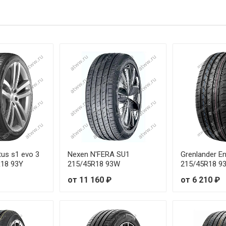
 93W
от 2
91V
от 1
 91W
от 1
95V
от 2
 95W
от 2
95Y
от 2
 96W
от 1
us s1 evo 3
Nexen N'FERA SU1
Grenlander En
R18 93Y
215/45R18 93W
215/45R18 9
 95W
от 1
от 11 160 ₽
от 6 210 ₽
89Y
от 2
 91W
от 2