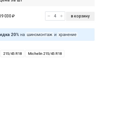
Цена за шт
в корзину
19 030 ₽
идка 20%
на
шиномонтаж
и
хранение
215/45 R18
Michelin 215/45 R18