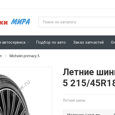
и автосервиса
Подбор по авто
Заказ запчастей
О
in
Michelin primacy 5
Летние шины
5 215/45R1
Летние шины