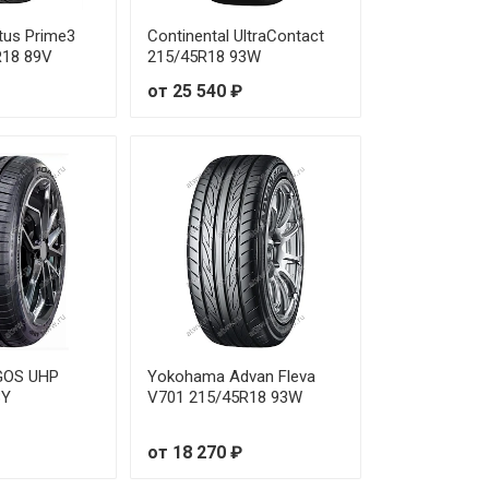
2 970 ₽
tus Prime3
Continental UltraContact
R18 89V
215/45R18 93W
0 880 ₽
от 25 540 ₽
2 490 ₽
8 690 ₽
8 750 ₽
8 590 ₽
2 940 ₽
6 270 ₽
GOS UHP
Yokohama Advan Fleva
3Y
V701 215/45R18 93W
1 730 ₽
от 18 270 ₽
7 950 ₽