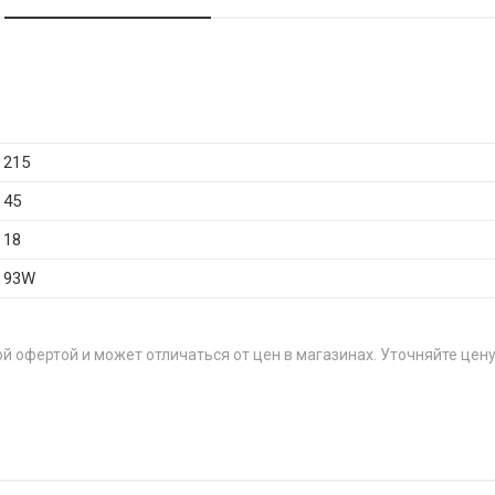
215
45
18
93W
й офертой и может отличаться от цен в магазинах. Уточняйте цену
ЦЕН
95H
от 2