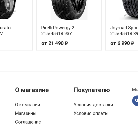
99V
от 2
100V
от 2
turato
Pirelli Powergy 2
Joyroad Spor
95Y
от 2
9V
215/45R18 93Y
215/45R18 8
от 21 490 ₽
от 6 990 ₽
 96W
от 3
 98W
от 2
98Y
от 2
О магазине
Покупателю
Мы
 96W
от 2
97V
от 3
О компании
Условия доставки
Магазины
Условия оплаты
 97W
от 2
Соглашение
 103W
от 2