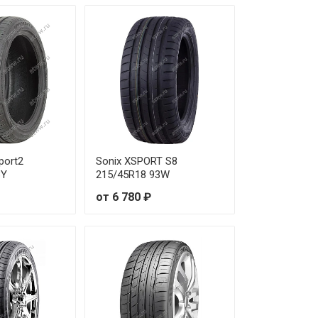
9 200 ₽
9 480 ₽
9 650 ₽
9 010 ₽
8 640 ₽
port2
Sonix XSPORT S8
3Y
215/45R18 93W
5 520 ₽
от 6 780 ₽
4 300 ₽
8 390 ₽
8 990 ₽