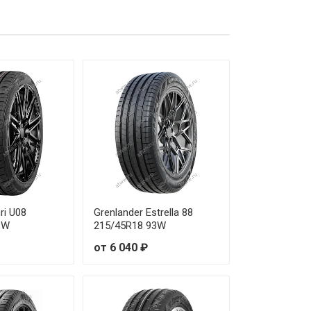
0 600 ₽
5 110 ₽
4 150 ₽
2 740 ₽
1 200 ₽
6 710 ₽
4 150 ₽
ri U08
Grenlander Estrella 88
3W
215/45R18 93W
6 080 ₽
от 6 040 ₽
6 420 ₽
1 010 ₽