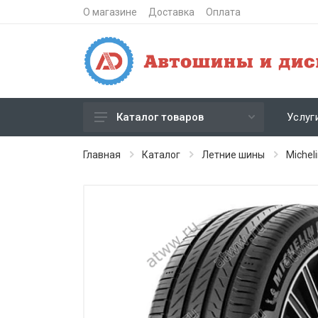
О магазине
Доставка
Оплата
Услуг
Каталог товаров
Зимние шипованные шины
Главная
Каталог
Летние шины
Michel
Зимние нешипованные шины
Летние шины
Литые диски
Штампованные диски
Кованые диски