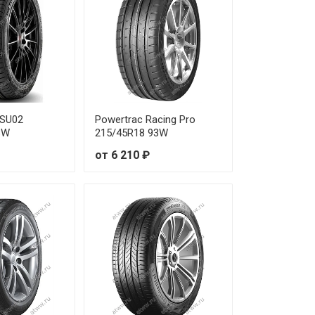
7 390 ₽
8 410 ₽
7 390 ₽
DSU02
Powertrac Racing Pro
4 840 ₽
3W
215/45R18 93W
от 6 210 ₽
0 560 ₽
4 560 ₽
8 190 ₽
9 420 ₽
5 620 ₽