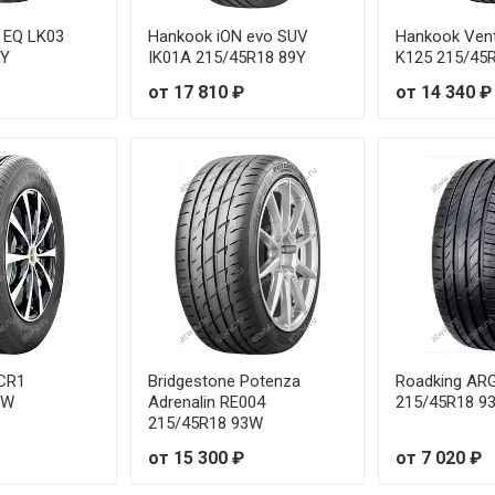
103V
от 2
t EQ LK03
Hankook iON evo SUV
Hankook Ven
9Y
IK01A 215/45R18 89Y
K125 215/45
92Y
от 2
от 17 810 ₽
от 14 340 ₽
 93W
от 3
 91W
от 1
91Y
от 1
 94W
от 1
 91W
от 2
 95W
от 2
 CR1
Bridgestone Potenza
Roadking AR
3W
Adrenalin RE004
215/45R18 9
215/45R18 93W
95Y
от 2
от 15 300 ₽
от 7 020 ₽
 96W
от 2