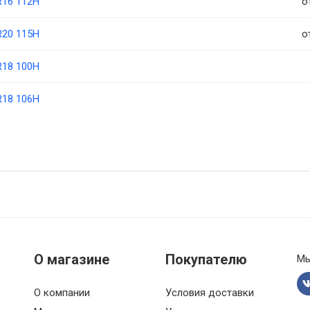
R16 112H
о
R20 115H
о
R18 100H
R18 106H
О магазине
Покупателю
Мы
О компании
Условия доставки