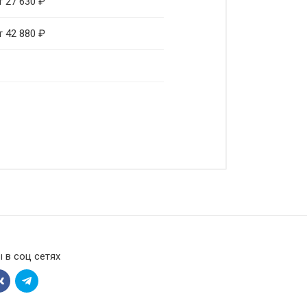
т 27 630 ₽
т 42 880 ₽
 в соц сетях