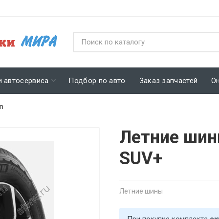
и автосервиса
Подбор по авто
Заказ запчастей
О
in
Летние шины
SUV+
Летние шины