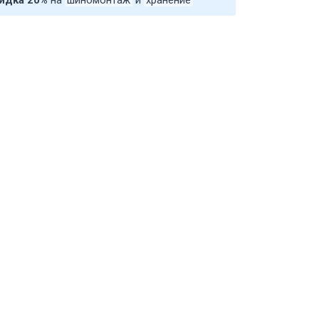
идка 20%
на
шиномонтаж
и
хранение