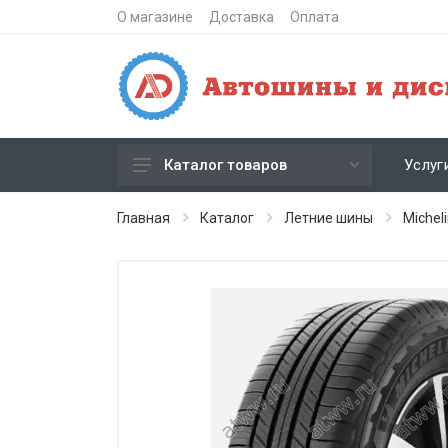
О магазине
Доставка
Оплата
Услуг
Каталог товаров
Зимние шипованные шины
Главная
Каталог
Летние шины
Michel
Зимние нешипованные шины
Летние шины
Литые диски
Штампованные диски
Кованые диски