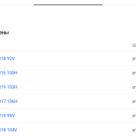
цены
Ц
R18 92V
о
R16 100H
о
R19 103H
о
R17 106H
о
R19 99V
о
R18 104V
о