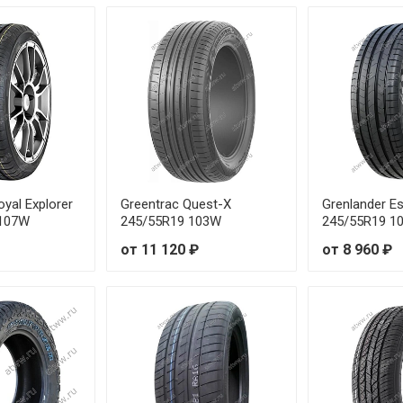
oyal Explorer
Greentrac Quest-X
Grenlander Es
 107W
245/55R19 103W
245/55R19 1
от 11 120 ₽
от 8 960 ₽