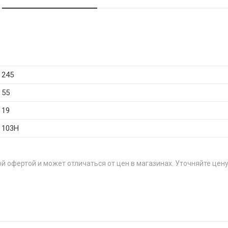
245
55
19
103H
й офертой и может отличаться от цен в магазинах. Уточняйте цену
Ц
R18 92V
о