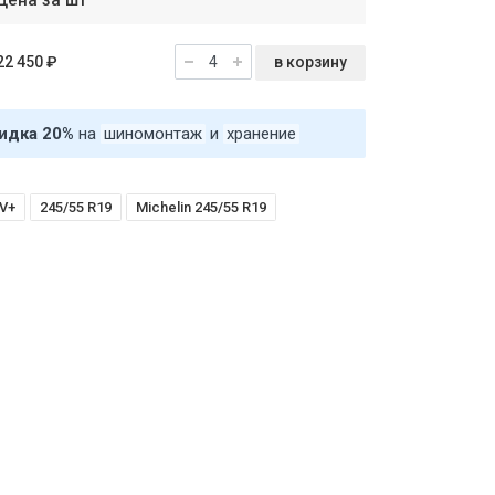
Цена за шт
в корзину
22 450 ₽
идка 20%
на
шиномонтаж
и
хранение
UV+
245/55 R19
Michelin 245/55 R19