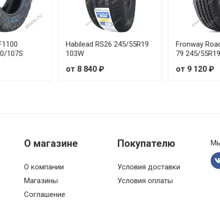
F1100
Habilead RS26 245/55R19
Fronway Roa
10/107S
103W
79 245/55R1
от 8 840 ₽
от 9 120 ₽
О магазине
Покупателю
Мы
О компании
Условия доставки
Магазины
Условия оплаты
Соглашение