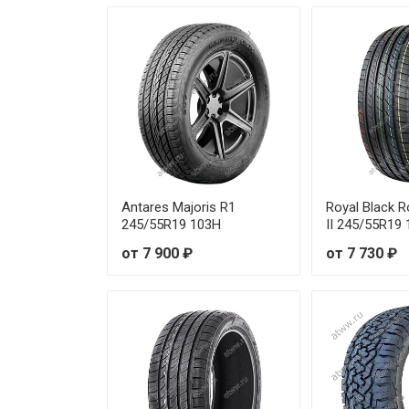
Antares Majoris R1
Royal Black R
245/55R19 103H
II 245/55R19
от 7 900 ₽
от 7 730 ₽