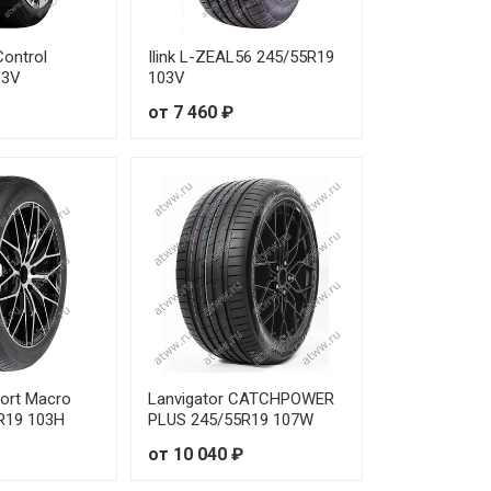
Control
Ilink L-ZEAL56 245/55R19
03V
103V
от 7 460 ₽
ort Macro
Lanvigator CATCHPOWER
R19 103H
PLUS 245/55R19 107W
от 10 040 ₽