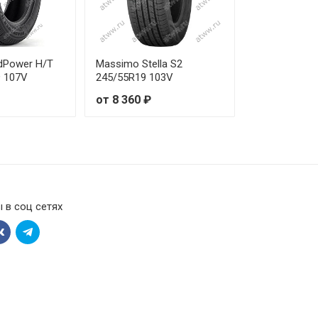
dPower H/T
Massimo Stella S2
9 107V
245/55R19 103V
от 8 360 ₽
 в соц сетях