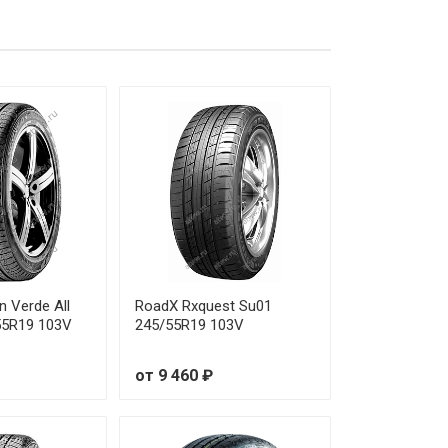
т 18 690 ₽
т 25 070 ₽
т 16 590 ₽
т 24 540 ₽
т 17 410 ₽
т 34 090 ₽
т 22 130 ₽
on Verde All
RoadX Rxquest Su01
55R19 103V
245/55R19 103V
т 21 990 ₽
от 9 460 ₽
т 26 050 ₽
т 25 000 ₽