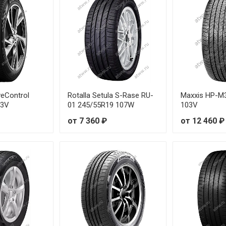
R16 111H
о
R20 109V
о
R17 112H
о
R16 112H
о
veControl
Rotalla Setula S-Rase RU-
Maxxis HP-M
03V
01 245/55R19 107W
103V
R20 115H
о
от 7 360 ₽
от 12 460 ₽
R18 100H
R18 106H