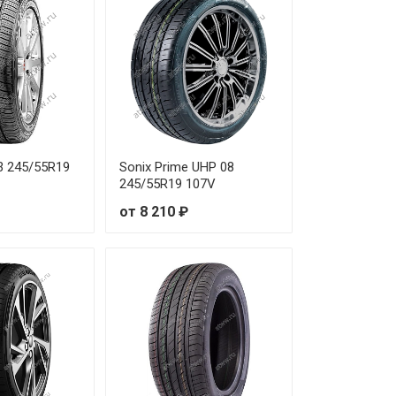
т 21 580 ₽
т 34 770 ₽
т 26 610 ₽
т 27 630 ₽
3 245/55R19
Sonix Prime UHP 08
245/55R19 107V
т 42 880 ₽
от 8 210 ₽