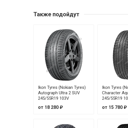
Michelin Primacy SUV+ 215/70
Также подойдут
Michelin Primacy SUV+ 225/55
Michelin Primacy SUV+ 225/65
Michelin Primacy SUV+ 235/50
Michelin Primacy SUV+ 235/55
Michelin Primacy SUV+ 235/55
Michelin Primacy SUV+ 235/60
Ikon Tyres (Nokian Tyres)
Ikon Tyres (N
Autograph Ultra 2 SUV
Character Aq
245/55R19 103V
245/55R19 1
Michelin Primacy SUV+ 235/70
от 18 280 ₽
от 15 780 ₽
Michelin Primacy SUV+ 245/60
Michelin Primacy SUV+ 245/65