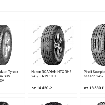
R16 100H
о
R19 103H
о
R17 106H
о
R19 99V
о
R18 104V
о
R20 102V
о
R18 103V
о
okian Tyres)
Nexen ROADIAN HTX RH5
Pirelli Scorpi
ua SUV
245/55R19 103T
season 245/
03V
R16 106H
о
от 14 420 ₽
от 18 530 ₽
R18 105V
о
R17 107H
о