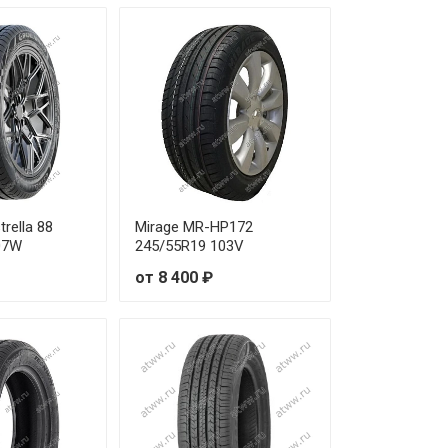
trella 88
Mirage MR-HP172
07W
245/55R19 103V
от 8 400 ₽