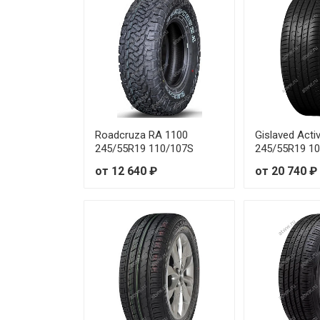
Michelin Primacy SUV+ 245/70
Michelin Primacy SUV+ 255/50
Michelin Primacy SUV+ 265/65
Michelin Primacy SUV+ 265/70
Roadcruza RA 1100
Gislaved Acti
245/55R19 110/107S
245/55R19 1
Michelin Primacy SUV+ 275/60
от 12 640 ₽
от 20 740 ₽
Michelin Primacy SUV+ 225/60
Michelin Primacy SUV+ 235/65