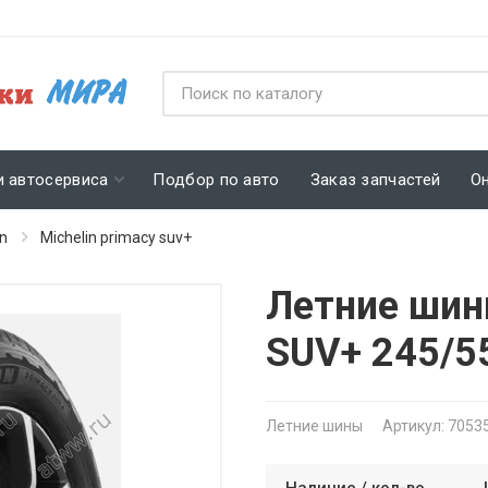
и автосервиса
Подбор по авто
Заказ запчастей
О
in
Michelin primacy suv+
Летние шины
SUV+ 245/5
Летние шины
Артикул: 7053