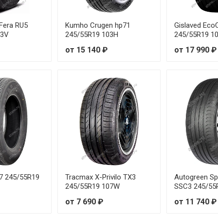
Fera RU5
Kumho Crugen hp71
Gislaved Eco
03V
245/55R19 103H
245/55R19 1
от 15 140 ₽
от 17 990 ₽
57 245/55R19
Tracmax X-Privilo TX3
Autogreen Sp
245/55R19 107W
SSC3 245/55
от 7 690 ₽
от 11 740 ₽