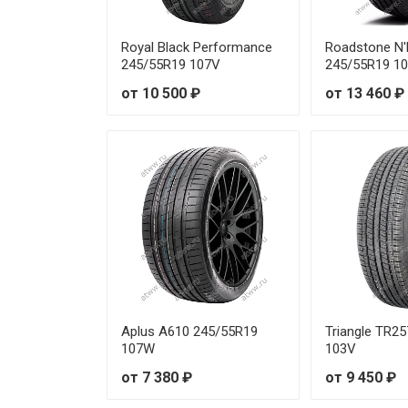
Royal Black Performance
Roadstone N'
245/55R19 107V
245/55R19 1
от 10 500 ₽
от 13 460 ₽
Aplus A610 245/55R19
Triangle TR2
107W
103V
от 7 380 ₽
от 9 450 ₽