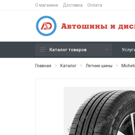
О магазине
Доставка
Оплата
Услуг
Каталог товаров
Зимние шипованные шины
Главная
Каталог
Летние шины
Michel
Зимние нешипованные шины
Летние шины
Литые диски
Штампованные диски
Кованые диски