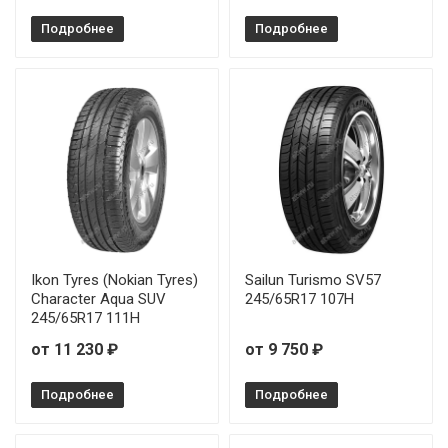
Michelin Primacy SUV+ 275/60R20 115H
от 4
Подробнее
Подробнее
Michelin Primacy SUV+ 225/60R18 100H
Michelin Primacy SUV+ 235/65R18 106H
Ikon Tyres (Nokian Tyres)
Sailun Turismo SV57
Character Aqua SUV
245/65R17 107H
245/65R17 111H
от 11 230 ₽
от 9 750 ₽
Подробнее
Подробнее