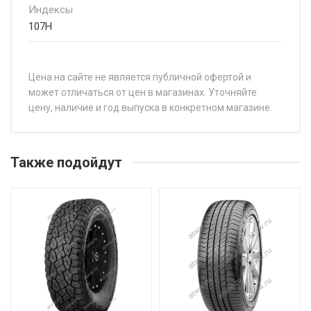
Индексы
107H
Цена на сайте не является публичной офертой и
может отличаться от цен в магазинах. Уточняйте
цену, наличие и год выпуска в конкретном магазине.
НАЗВАНИЕ
ЦЕН
Michelin Primacy SUV+ 215/50R18 92V
от 2
Также подойдут
Michelin Primacy SUV+ 215/70R16 100H
от 1
Michelin Primacy SUV+ 225/55R19 103H
от 2
Michelin Primacy SUV+ 225/65R17 106H
от 1
Michelin Primacy SUV+ 235/50R19 99V
от 2