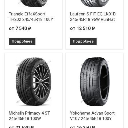
Triangle EffeXSport
Laufenn S FIT EQ LK01B
TH202 245/45R18 100Y
245/45R18 96W RunFlat
от 7 540 ₽
от 12 510 ₽
Подробнее
Подробнее
Michelin Primacy 4 ST
Yokohama Advan Sport
245/45R18 100W
V107 245/45R18 100Y
от 21 630 ₽
от 16 350 ₽