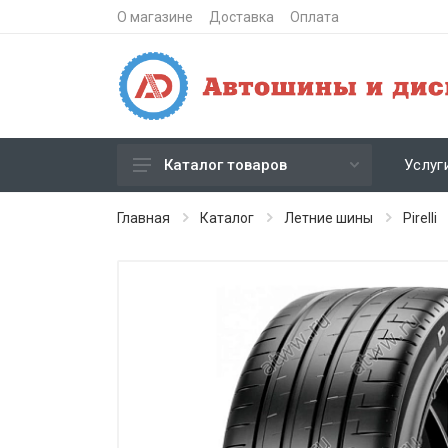
О магазине
Доставка
Оплата
Услуг
Каталог товаров
Зимние шипованные шины
Главная
Каталог
Летние шины
Pirelli
Зимние нешипованные шины
Летние шины
Литые диски
Штампованные диски
Кованые диски