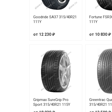
Goodride SA37 315/40R21
Fortune FSR3
111Y
111Y
от 12 230 ₽
от 10 830 ₽
Gripmax SureGrip Pro
Greentrac Qu
Sport 315/40R21 115Y
315/40R21 1