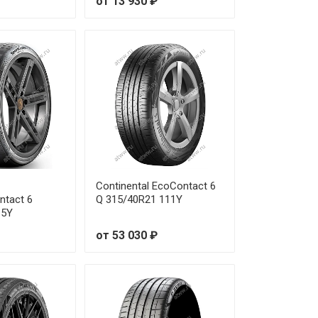
от 13 930 ₽
Continental EcoContact 6
ntact 6
Q 315/40R21 111Y
15Y
от 53 030 ₽