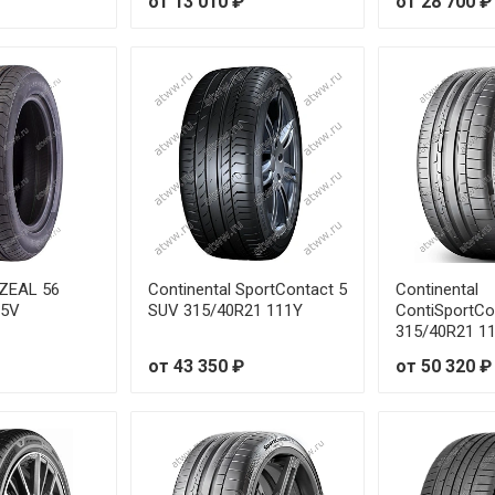
от 13 010 ₽
от 28 700 ₽
-ZEAL 56
Continental SportContact 5
Continental
15V
SUV 315/40R21 111Y
ContiSportCo
315/40R21 1
от 43 350 ₽
от 50 320 ₽