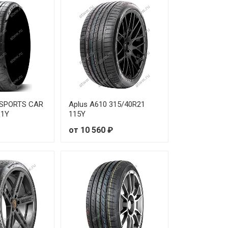
56 060 ₽
57 790 ₽
63 100 ₽
44 990 ₽
O SPORTS CAR
Aplus A610 315/40R21
57 790 ₽
11Y
115Y
от 10 560 ₽