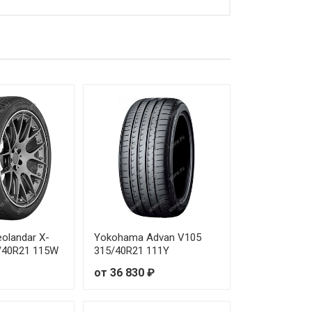
17 180 ₽
23 490 ₽
25 270 ₽
30 030 ₽
22 500 ₽
26 880 ₽
23 700 ₽
31 940 ₽
olandar X-
Yokohama Advan V105
/40R21 115W
315/40R21 111Y
46 030 ₽
от 36 830 ₽
38 650 ₽