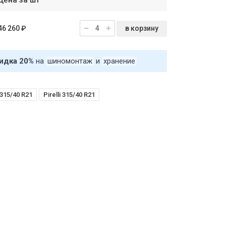
Цена за шт
в корзину
46 260 ₽
идка 20%
на
шиномонтаж
и
хранение
315/40 R21
Pirelli 315/40 R21