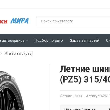
и автосервиса
Подбор по авто
Заказ запчастей
О
Pirelli p zero (pz5)
Летние шины 
(PZ5) 315/
Летние шины
Артикул: 4261