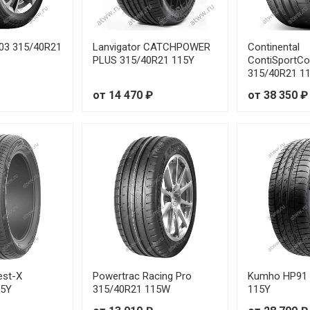
03 315/40R21
Lanvigator CATCHPOWER
Continental
PLUS 315/40R21 115Y
ContiSportCo
315/40R21 1
от 14 470 ₽
от 38 350 ₽
est-X
Powertrac Racing Pro
Kumho HP91 
15Y
315/40R21 115W
115Y