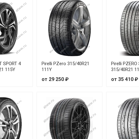
 106Y
от 
 108Y
от 
 107Y
от 
 110Y
от 
OT SPORT 4
Pirelli PZero 315/40R21
Pirelli PZER
 110Y
от 
21 115Y
111Y
315/40R21 1
от 29 250 ₽
от 35 410 ₽
 107Y
 111Y