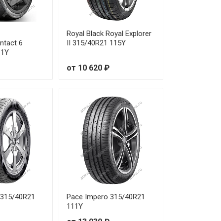
Royal Black Royal Explorer
ntact 6
II 315/40R21 115Y
11Y
от 10 620 ₽
315/40R21
Pace Impero 315/40R21
111Y