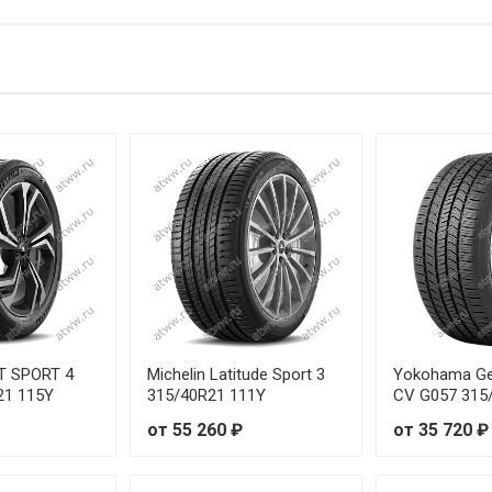
 92Y
от 
 95Y
от 
 91Y
от 
 93Y
от 
 97Y
от 
 98Y
от 
 100Y
от 
 102Y
от 
OT SPORT 4
Michelin Latitude Sport 3
Yokohama Ge
21 115Y
315/40R21 111Y
CV G057 315
 106W
от 
от 55 260 ₽
от 35 720 ₽
 107Y
от 