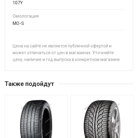
107Y
Омологация
MO-S
Цена на сайте не является публичной офертой и
может отличаться от цен в магазинах. Уточняйте
цену, наличие и год выпуска в конкретном магазине.
НАЗВАНИЕ
ЦЕНА
Pirelli P Zero (PZ5) 225/40R18 92Y
от 17
Также подойдут
Pirelli P Zero (PZ5) 225/45R18 95Y
от 23
Pirelli P Zero (PZ5) 235/35R19 91Y
от 25
Pirelli P Zero (PZ5) 245/35R19 93Y
от 30