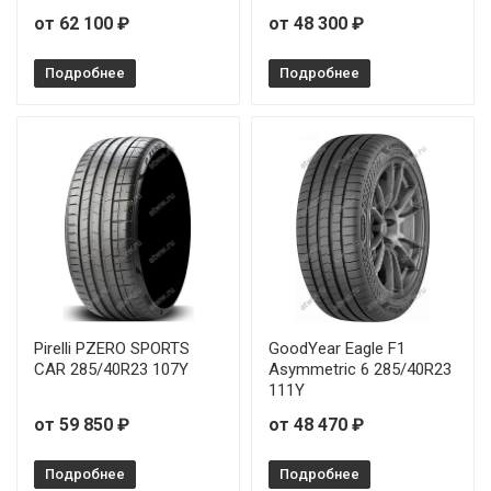
Pirelli P Zero (PZ5) 325/35R22 110Y
от 57
от 62 100 ₽
от 48 300 ₽
Pirelli P Zero (PZ5) 275/45R21 107Y
Подробнее
Подробнее
Pirelli P Zero (PZ5) 315/40R21 111Y
Pirelli PZERO SPORTS
GoodYear Eagle F1
CAR 285/40R23 107Y
Asymmetric 6 285/40R23
111Y
от 59 850 ₽
от 48 470 ₽
Подробнее
Подробнее