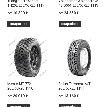
Triangle EffeXSport
Yokohama Geolandar CV
TH202 265/50R20 111Y
4S G061 265/50R20 111V
Predator New Mutant X-AT 265/70R17 115S
от 10 300 ₽
от 24 350 ₽
Predator New Mutant X-AT 265/75R16 116T
Подробнее
Подробнее
Predator New Mutant X-AT 275/55R20 117T
Predator New Mutant X-AT 275/60R20 115T
Predator New Mutant X-AT 275/65R18 116T
Predator New Mutant X-AT 33/12,5R20 114Q
Maxxis MT-772
Sailun Terramax A/T
265/50R20 111Q
265/50R20 111T
от 20 010 ₽
от 13 160 ₽
Подробнее
Подробнее