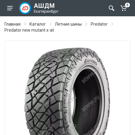
АШДМ
0
Екатеринбург
Главная
Каталог
Летние шины
Predator
Predator new mutant x-at