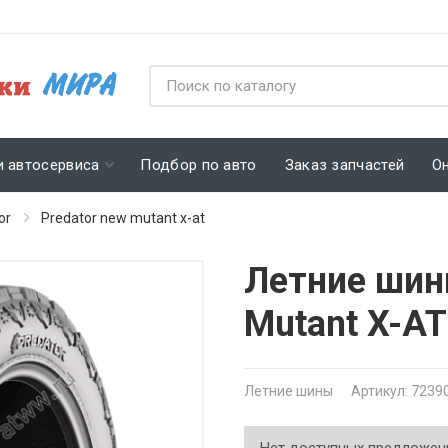
и автосервиса
Подбор по авто
Заказ запчастей
О
or
Predator new mutant x-at
Летние шин
Mutant X-A
Летние шины
Артикул: 7239