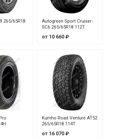
59 265/65R18
Autogreen Sport Cruiser-
SC6 265/65R18 112T
от 10 660 ₽
yPro
Kumho Road Venture AT52
14H
265/65R18 114T
от 16 070 ₽