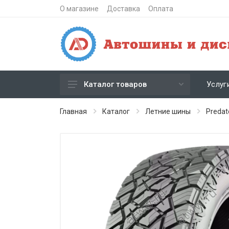
О магазине
Доставка
Оплата
Услуг
Каталог товаров
Зимние шипованные шины
Главная
Каталог
Летние шины
Predat
Зимние нешипованные шины
Летние шины
Литые диски
Штампованные диски
Кованые диски