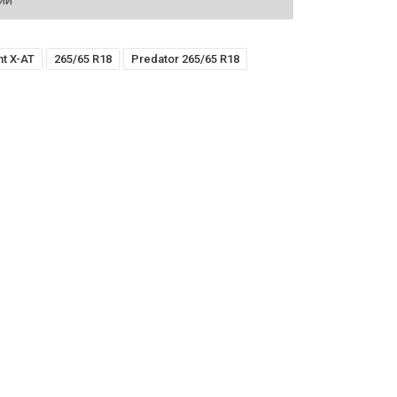
ий
t X-AT
265/65 R18
Predator 265/65 R18