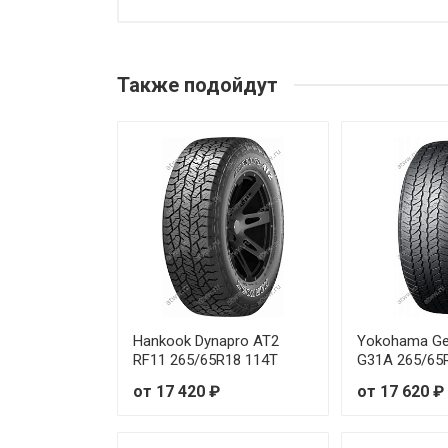
Predator New Mutant X-AT 23
Predator New Mutant X-AT 24
Также подойдут
Predator New Mutant X-AT 24
Predator New Mutant X-AT 26
Predator New Mutant X-AT 26
Predator New Mutant X-AT 26
Predator New Mutant X-AT 26
Predator New Mutant X-AT 26
Hankook Dynapro AT2
Yokohama Ge
RF11 265/65R18 114T
G31A 265/65
Predator New Mutant X-AT 27
от 17 420 ₽
от 17 620 ₽
Predator New Mutant X-AT 27