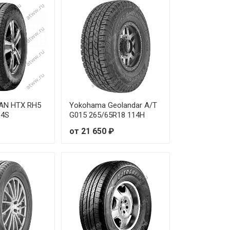
AN HTX RH5
Yokohama Geolandar A/T
14S
G015 265/65R18 114H
от 21 650 ₽