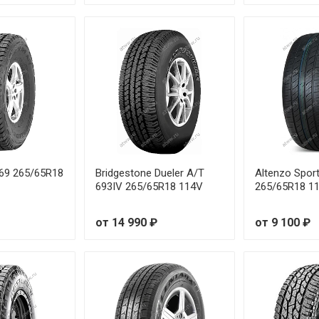
69 265/65R18
Bridgestone Dueler A/T
Altenzo Sport
693IV 265/65R18 114V
265/65R18 1
от 14 990 ₽
от 9 100 ₽