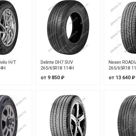
5/65R18 116T
12,5R20 114Q
vilo H/T
Delinte DH7 SUV
Nexen ROADI
14H
265/65R18 114H
265/65R18 1
от 9 850 ₽
от 13 640 ₽