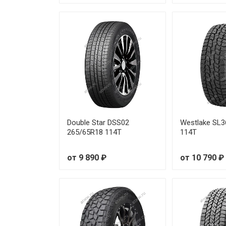
Double Star DSS02
Westlake SL3
265/65R18 114T
114T
от 9 890 ₽
от 10 790 ₽