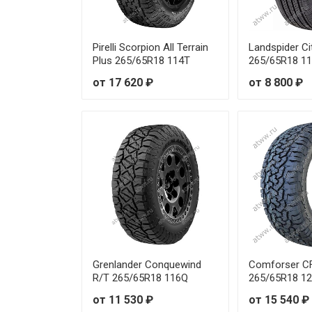
Pirelli Scorpion All Terrain
Landspider Ci
Plus 265/65R18 114T
265/65R18 1
от 17 620 ₽
от 8 800 ₽
Grenlander Conquewind
Comforser C
R/T 265/65R18 116Q
265/65R18 1
от 11 530 ₽
от 15 540 ₽