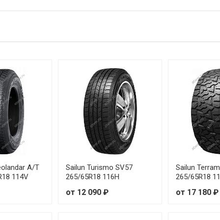
5/60R18 107H
5/65R17 111T
5/70R16 111T
5/50R20 111H
5/60R18 114T
5/65R17 112T
5/70R17 115S
5/75R16 116T
olandar A/T
Sailun Turismo SV57
Sailun Terra
R18 114V
265/65R18 116H
265/65R18 1
5/55R20 117T
от 12 090 ₽
от 17 180 ₽
5/60R20 115T