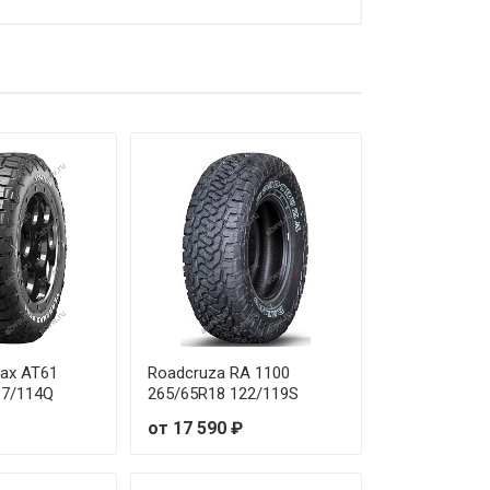
max AT61
Roadcruza RA 1100
17/114Q
265/65R18 122/119S
от 17 590 ₽