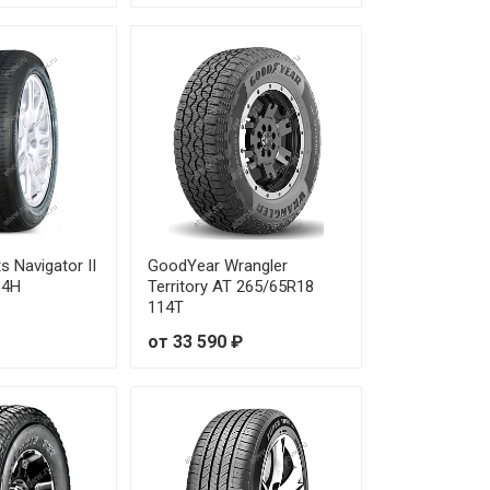
s Navigator II
GoodYear Wrangler
14H
Territory AT 265/65R18
114T
от 33 590 ₽