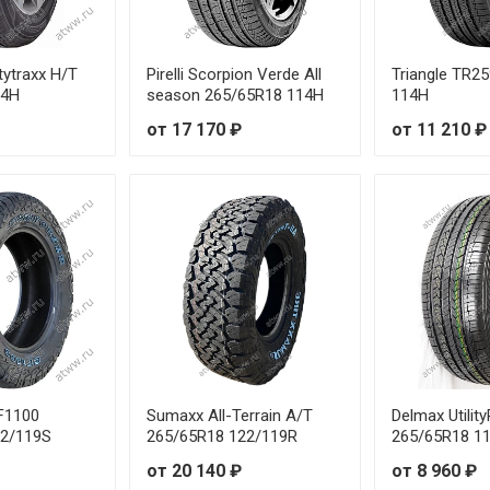
tytraxx H/T
Pirelli Scorpion Verde All
Triangle TR2
14H
season 265/65R18 114H
114H
от 17 170 ₽
от 11 210 ₽
F1100
Sumaxx All-Terrain A/T
Delmax Utilit
22/119S
265/65R18 122/119R
265/65R18 1
от 20 140 ₽
от 8 960 ₽