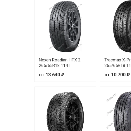
Predator New Mutant X-AT 27
Predator New Mutant X-AT 33/
Nexen Roadian HTX 2
Tracmax X-Pri
265/65R18 114T
265/65R18 1
от 13 640 ₽
от 10 700 ₽