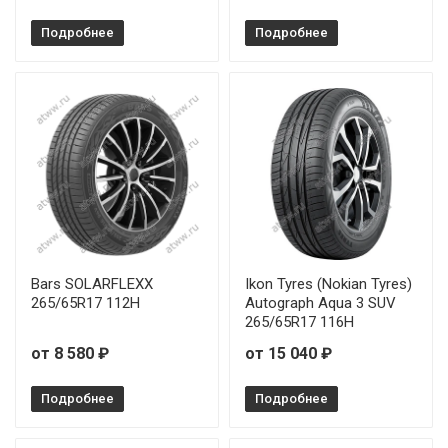
Predator New Mutant X-AT 265/75R16 116T
Подробнее
Подробнее
Predator New Mutant X-AT 275/55R20 117T
Predator New Mutant X-AT 275/60R20 115T
Predator New Mutant X-AT 275/65R18 116T
Predator New Mutant X-AT 33/12,5R20 114Q
Bars SOLARFLEXX
Ikon Tyres (Nokian Tyres)
265/65R17 112H
Autograph Aqua 3 SUV
265/65R17 116H
от 8 580 ₽
от 15 040 ₽
Подробнее
Подробнее