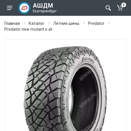
АШДМ
0
Екатеринбург
Главная
Каталог
Летние шины
Predator
Predator new mutant x-at