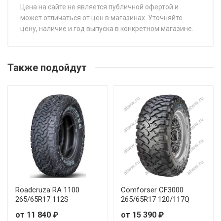
Цена на сайте не является публичной офертой и
может отличаться от цен в магазинах. Уточняйте
цену, наличие и год выпуска в конкретном магазине.
НАЗВАНИЕ
ЦЕ
Predator New Mutant X-AT 265/70R17 115S
от 
Также подойдут
Predator New Mutant X-AT 235/60R18 107H
Predator New Mutant X-AT 245/65R17 111T
Predator New Mutant X-AT 245/70R16 111T
Predator New Mutant X-AT 265/50R20 111H
Predator New Mutant X-AT 265/60R18 114T
Roadcruza RA 1100
Comforser CF3000
265/65R17 112S
265/65R17 120/117Q
Predator New Mutant X-AT 265/65R18 116T
от 11 840 ₽
от 15 390 ₽