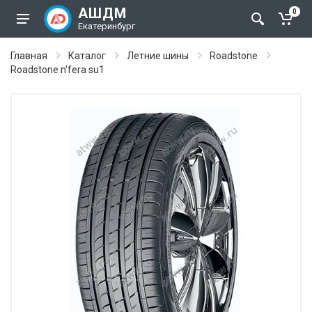
АШДМ
0
Екатеринбург
Главная
Каталог
Летние шины
Roadstone
Roadstone n'fera su1