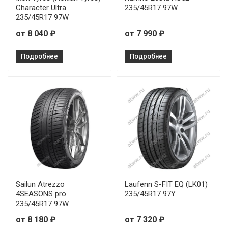
Roadstone N'Fera SU1 255/45R18 103Y
Character Ultra
235/45R17 97W
235/45R17 97W
Roadstone N'Fera SU1 255/45R19 104Y
от 8 040 ₽
от 7 990 ₽
Roadstone N'Fera SU1 275/35R18 99W
Подробнее
Подробнее
Sailun Atrezzo
Laufenn S-FIT EQ (LK01)
4SEASONS pro
235/45R17 97Y
235/45R17 97W
от 8 180 ₽
от 7 320 ₽