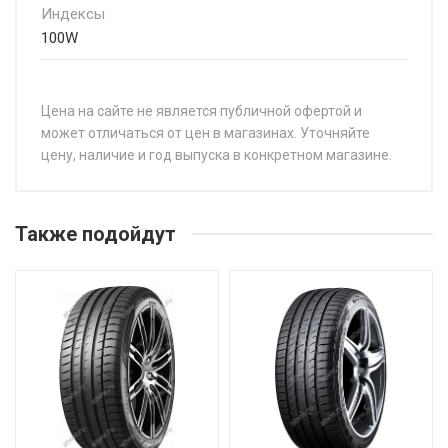
Индексы
100W
Цена на сайте не является публичной офертой и
может отличаться от цен в магазинах. Уточняйте
цену, наличие и год выпуска в конкретном магазине.
НАЗВАНИЕ
ЦЕН
Roadstone N'Fera SU1 185/55R16 83V
от 9
Также подойдут
Roadstone N'Fera SU1 195/45R16 84W
от 9
Roadstone N'Fera SU1 205/45R16 87W
от 9
Roadstone N'Fera SU1 205/55R16 94W
от 7
Roadstone N'Fera SU1 215/35R18 84Y
от 1