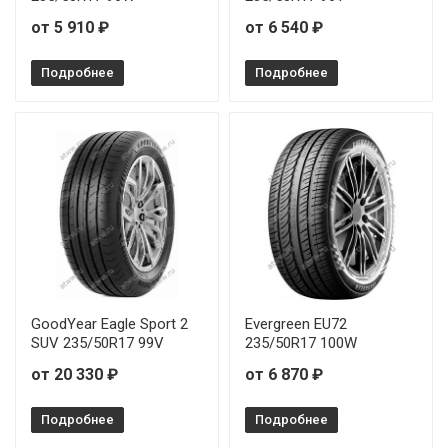
Roadstone N'Fera SU1 255/45R18 103Y
от 5 910 ₽
от 6 540 ₽
Roadstone N'Fera SU1 255/45R19 104Y
Подробнее
Подробнее
Roadstone N'Fera SU1 275/35R18 99W
GoodYear Eagle Sport 2
Evergreen EU72
SUV 235/50R17 99V
235/50R17 100W
от 20 330 ₽
от 6 870 ₽
Подробнее
Подробнее