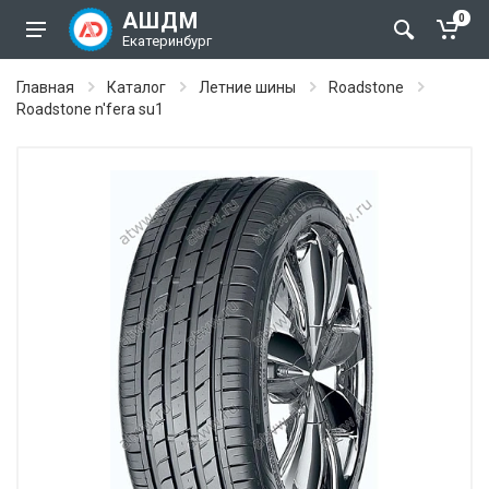
АШДМ
0
Екатеринбург
Главная
Каталог
Летние шины
Roadstone
Roadstone n'fera su1