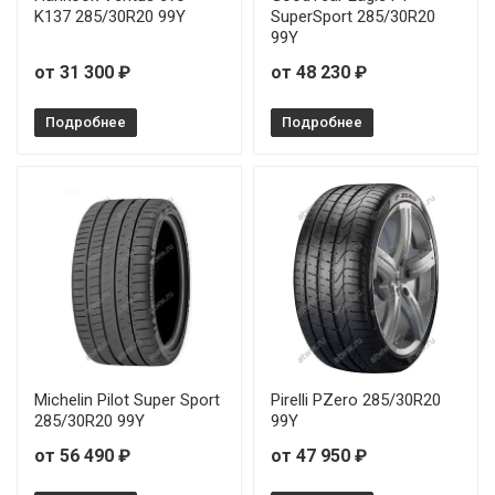
Roadstone N'Fera SU1 255/45R18 103Y
K137 285/30R20 99Y
SuperSport 285/30R20
99Y
Roadstone N'Fera SU1 255/45R19 104Y
от 31 300 ₽
от 48 230 ₽
Roadstone N'Fera SU1 275/35R18 99W
Подробнее
Подробнее
Michelin Pilot Super Sport
Pirelli PZero 285/30R20
285/30R20 99Y
99Y
от 56 490 ₽
от 47 950 ₽