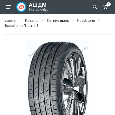
АШДМ
0
Екатеринбург
Главная
Каталог
Летние шины
Roadstone
Roadstone n'fera su1