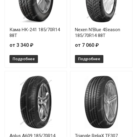
Кама НК-241 185/70R14
Nexen N'Blue 4Season
88T
185/70R14 88T
от 3 340 ₽
от 7 060 ₽
Подробнее
Подробнее
Aplus A609 185/70R14
Triangle ReliaX TE307