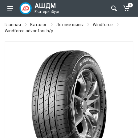
АШДМ
0
Екатеринбург
Главная
Каталог
Летние шины
Windforce
Windforce advanfors h/p