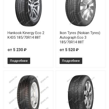
WindForce Advanfors H/P 165/65R14 79T
WindForce Advanfors H/P 185/60R14 82H
Hankook Kinergy Eco 2
Ikon Tyres (Nokian Tyres)
WindForce Advanfors H/P 195/55R16 91V
K435 185/70R14 88T
Autograph Eco 3
185/70R14 88T
WindForce Advanfors H/P 195/60R15 88H
от 5 230 ₽
от 5 520 ₽
WindForce Advanfors H/P 205/60R16 96V
Подробнее
Подробнее
WindForce Advanfors H/P 205/65R15 94V
WindForce Advanfors H/P 225/60R16 98H