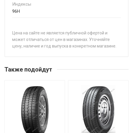
Индексы
96H
Цена на сайте не является публичной офертой и
может отличаться от цен в магазинах. Уточняйте
цену, наличие и год выпуска в конкретном магазине.
НАЗВАНИЕ
Ц
WindForce Advanfors H/P 155/70R13 75T
от
Также подойдут
WindForce Advanfors H/P 155/80R13 79T
от
WindForce Advanfors H/P 165/70R14 81T
от
WindForce Advanfors H/P 175/65R14 82H
от
WindForce Advanfors H/P 185/55R15 82V
от