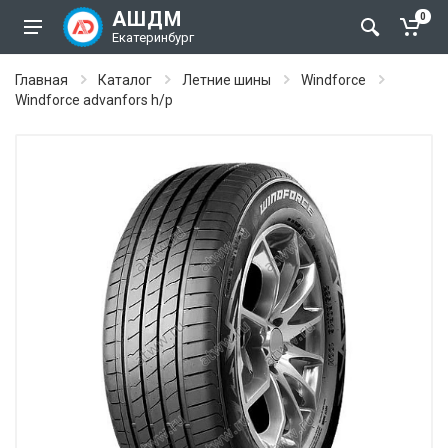
АШДМ
0
Екатеринбург
Главная
Каталог
Летние шины
Windforce
Windforce advanfors h/p