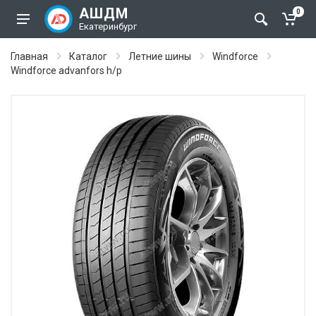
АШДМ
0
Екатеринбург
Главная
Каталог
Летние шины
Windforce
Windforce advanfors h/p