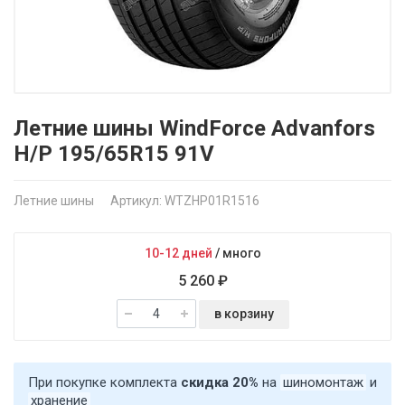
Летние шины WindForce Advanfors
H/P 195/65R15 91V
Летние шины
Артикул: WTZHP01R1516
10-12 дней
/
много
5 260 ₽
в корзину
При покупке комплекта
скидка 20%
на
шиномонтаж
и
хранение