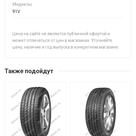
Индексы
91V
Цена на сайте не является публичной офертой и
может отличаться от цен в магазинах. Уточняйте
цену, наличие и год выпуска в конкретном магазине.
НАЗВАНИЕ
Ц
WindForce Advanfors H/P 155/70R13 75T
от
Также подойдут
WindForce Advanfors H/P 155/80R13 79T
от
WindForce Advanfors H/P 165/70R14 81T
от
WindForce Advanfors H/P 175/65R14 82H
от
WindForce Advanfors H/P 185/55R15 82V
от