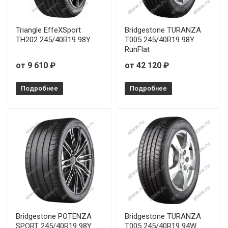
Triangle EffeXSport
Bridgestone TURANZA
TH202 245/40R19 98Y
T005 245/40R19 98Y
RunFlat
от 9 610 ₽
от 42 120 ₽
Подробнее
Подробнее
Bridgestone POTENZA
Bridgestone TURANZA
SPORT 245/40R19 98Y
T005 245/40R19 94W