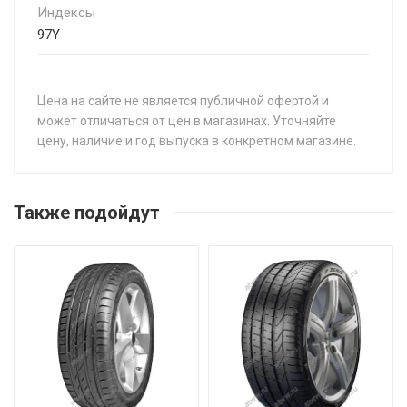
Индексы
97Y
Цена на сайте не является публичной офертой и
может отличаться от цен в магазинах. Уточняйте
цену, наличие и год выпуска в конкретном магазине.
НАЗВАНИЕ
ЦЕН
Dunlop Sport Maxx RT 2 205/45R17 88Y
от 1
Также подойдут
Dunlop Sport Maxx RT 2 205/50R17 93Y
от 1
Dunlop Sport Maxx RT 2 215/55R17 98W
от 2
Dunlop Sport Maxx RT 2 225/40R18 92Y
от 1
Dunlop Sport Maxx RT 2 225/45R17 94Y
от 1