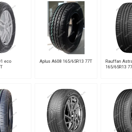
01 eco
Aplus A608 165/65R13 77T
Rauffan Astr
7T
165/65R13 7