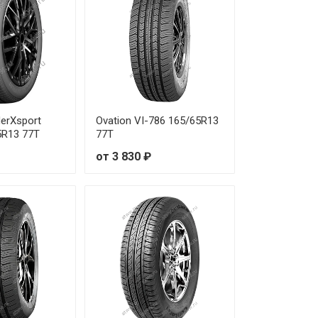
derXsport
Ovation VI-786 165/65R13
5R13 77T
77T
от 3 830 ₽