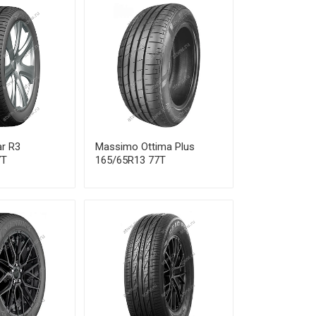
ar R3
Massimo Ottima Plus
7T
165/65R13 77T