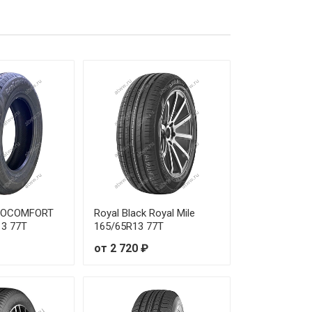
ECOCOMFORT
Royal Black Royal Mile
13 77T
165/65R13 77T
от 2 720 ₽