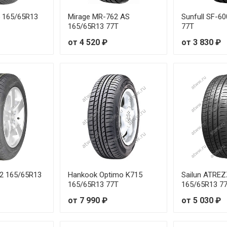
55 165/65R13
Mirage MR-762 AS
Sunfull SF-6
165/65R13 77T
77T
от 4 520 ₽
от 3 830 ₽
82 165/65R13
Hankook Optimo K715
Sailun ATRE
165/65R13 77T
165/65R13 7
от 7 990 ₽
от 5 030 ₽