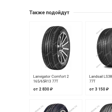
Joyroad Tour RX1 145/70R12 
Также подойдут
Joyroad Tour RX1 155/70R13 
Joyroad Tour RX1 175/70R13 
Lanvigator Comfort 2
Landsail LS3
165/65R13 77T
77T
от 2 830 ₽
от 3 150 ₽