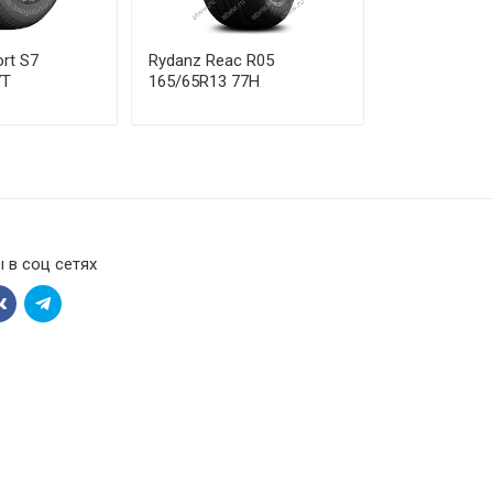
rt S7
Rydanz Reac R05
7T
165/65R13 77H
 в соц сетях