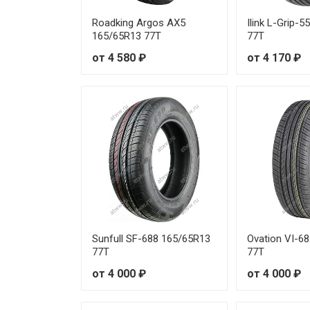
Roadking Argos AX5
Ilink L-Grip-
165/65R13 77T
77T
от 4 580 ₽
от 4 170 ₽
Sunfull SF-688 165/65R13
Ovation VI-6
77T
77T
от 4 000 ₽
от 4 000 ₽