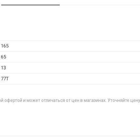
165
65
13
77T
й офертой и может отличаться от цен в магазинах. Уточняйте цену
ЦЕН
73T
от 