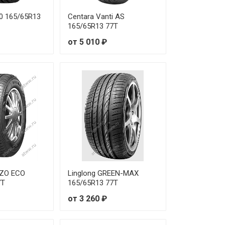
00 165/65R13
Centara Vanti AS
165/65R13 77T
от 5 010 ₽
ZZO ECO
Linglong GREEN-MAX
7T
165/65R13 77T
от 3 260 ₽