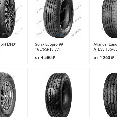
et-H MH01
Sonix Ecopro 99
Atlander Lan
7T
165/65R13 77T
ATL33 165/6
от 4 580 ₽
от 4 260 ₽