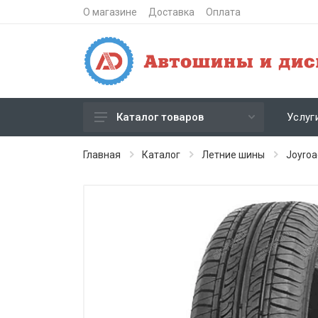
О магазине
Доставка
Оплата
Услуг
Каталог товаров
Зимние шипованные шины
Главная
Каталог
Летние шины
Joyroa
Зимние нешипованные шины
Летние шины
Литые диски
Штампованные диски
Кованые диски