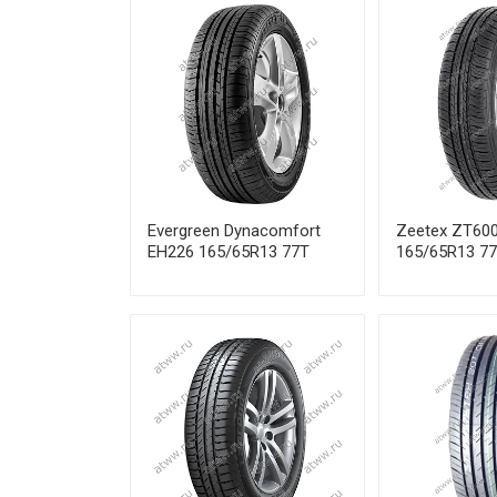
Evergreen Dynacomfort
Zeetex ZT60
EH226 165/65R13 77T
165/65R13 7