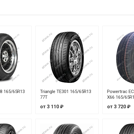
69T
75T
82H
88 165/65R13
Triangle TE301 165/65R13
Powertrac 
77T
X66 165/65R
от 3 110 ₽
от 3 720 ₽