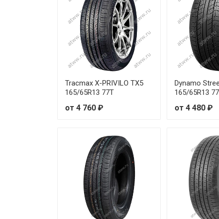
Tracmax X-PRIVILO TX5
Dynamo Stre
165/65R13 77T
165/65R13 7
от 4 760 ₽
от 4 480 ₽