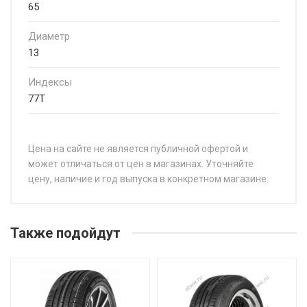
65
Диаметр
13
Индексы
77T
Цена на сайте не является публичной офертой и
может отличаться от цен в магазинах. Уточняйте
цену, наличие и год выпуска в конкретном магазине.
НАЗВАНИЕ
ЦЕНА
Ovation VI-682 135/80R13 70T
от 4 2
Также подойдут
Ovation VI-682 145/65R15 72T
от 4 2
Ovation VI-682 145/70R12 69T
от 3 3