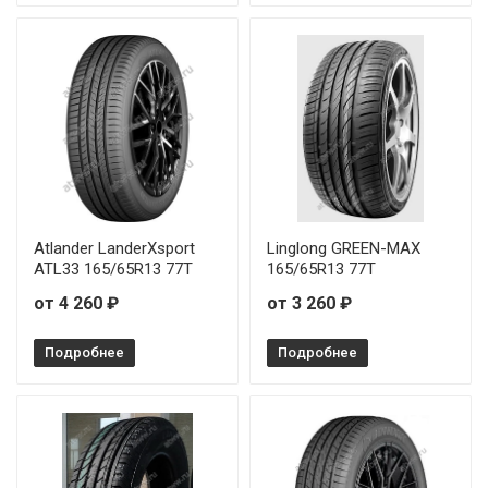
Ovation VI-682 175/60R14 79H
Ovation VI-682 185/60R13 80H
Ovation VI-682 185/70R13 86H
Ovation VI-682 195/55R15 85V
Ovation VI-682 195/70R14 91H
Atlander LanderXsport
Linglong GREEN-MAX
Ovation VI-682 205/60R13 86Т
ATL33 165/65R13 77T
165/65R13 77T
от 4 260 ₽
от 3 260 ₽
Ovation VI-682 205/60R14 88H
Подробнее
Подробнее
Ovation VI-682 205/70R14 95H
Ovation VI-682 215/70R15 98H