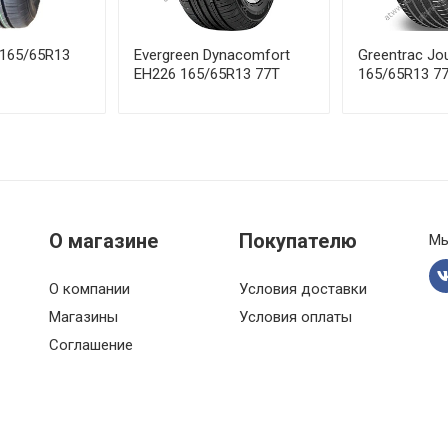
V
 165/65R13
Evergreen Dynacomfort
Greentrac Jo
7W
EH226 165/65R13 77T
165/65R13 7
H
2V
О магазине
Покупателю
Мы
О компании
Условия доставки
Магазины
Условия оплаты
Соглашение