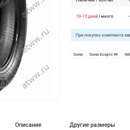
Наличие /
кол-во
10-12 дней
/
много
При покупке комплекта
ск
Sonix
Sonix Ecopro 99
165
Описание
Другие размеры