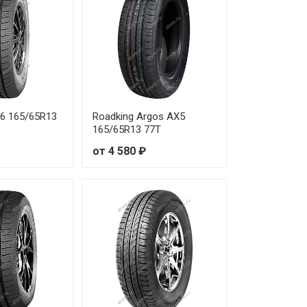
 420 ₽
 210 ₽
 440 ₽
86 165/65R13
Roadking Argos AX5
 140 ₽
165/65R13 77T
от 4 580 ₽
 740 ₽
 740 ₽
 970 ₽
 350 ₽
 420 ₽