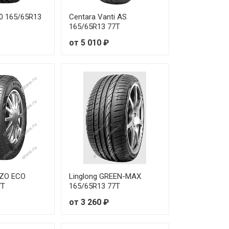
 850 ₽
00 165/65R13
Centara Vanti AS
165/65R13 77T
от 5 010 ₽
ZZO ECO
Linglong GREEN-MAX
7T
165/65R13 77T
от 3 260 ₽