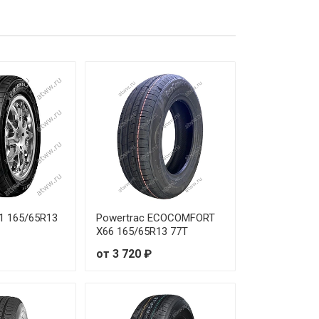
 990 ₽
 220 ₽
 840 ₽
 100 ₽
 180 ₽
 000 ₽
 060 ₽
01 165/65R13
Powertrac ECOCOMFORT
X66 165/65R13 77T
 430 ₽
от 3 720 ₽
 280 ₽
 240 ₽