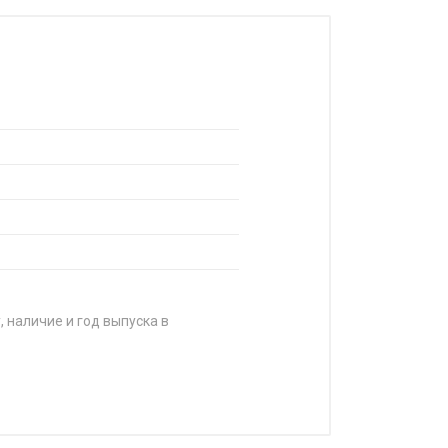
, наличие и год выпуска в
А
 740 ₽