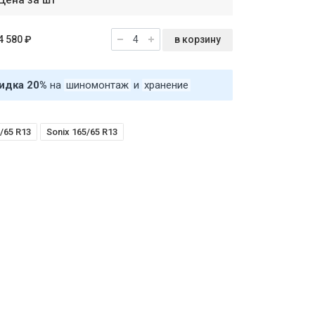
Цена за шт
в корзину
4 580 ₽
идка 20%
на
шиномонтаж
и
хранение
/65 R13
Sonix 165/65 R13