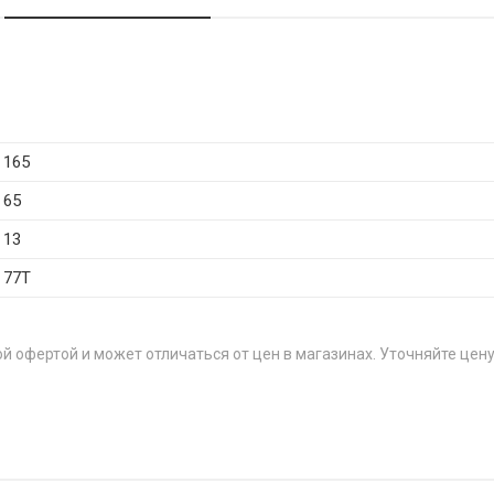
165
65
13
77T
й офертой и может отличаться от цен в магазинах. Уточняйте цену
ЦЕН
T
от 2