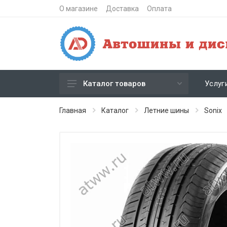
О магазине
Доставка
Оплата
Услуг
Каталог товаров
Зимние шипованные шины
Главная
Каталог
Летние шины
Sonix
Зимние нешипованные шины
Летние шины
Литые диски
Штампованные диски
Кованые диски