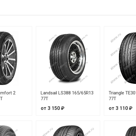
H
от 2
T
от 3
H
от 4
H
от 3
H
от 5
T
от 5
T
от 3
omfort 2
Landsail LS388 165/65R13
Triangle TE3
7T
77T
77T
V
от 3
от 3 150 ₽
от 3 110 ₽
H
от 3
H
от 3