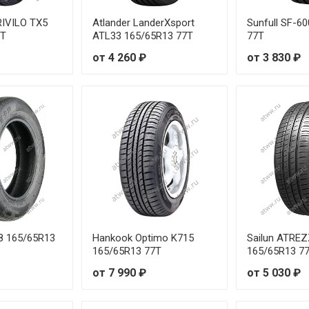
9W
от 4
RIVILO TX5
Atlander LanderXsport
Sunfull SF-6
7T
ATL33 165/65R13 77T
77T
T
от 4 260 ₽
от 3 830 ₽
T
H
T
H
T
H
88 165/65R13
Hankook Optimo K715
Sailun ATRE
165/65R13 77T
165/65R13 7
T
от 7 990 ₽
от 5 030 ₽
H