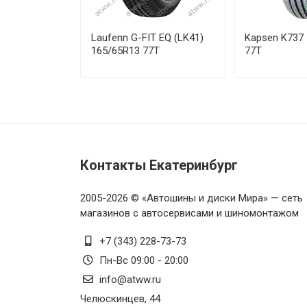
Sonix Ecopro 99 205/65R15 94
Laufenn G-FIT EQ (LK41)
Kapsen K737
Sonix Ecopro 99 215/55R16 9
165/65R13 77T
77T
Sonix Ecopro 99 215/65R16 98
Sonix Ecopro 99 225/60R16 10
Контакты Екатеринбург
2005-2026 © «Автошины и диски Мира» — сеть
магазинов с автосервисами и шиномонтажом
+7 (343) 228-73-73
Пн-Вс 09:00 - 20:00
info@atww.ru
Челюскинцев, 44