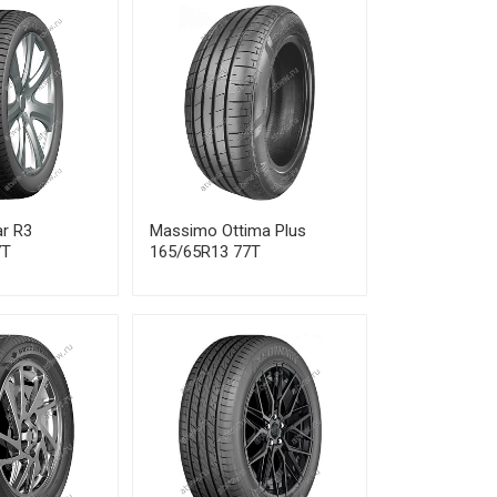
ar R3
Massimo Ottima Plus
7T
165/65R13 77T