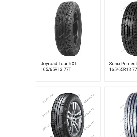
Sonix Ecopro 99 185/55R15 82
Sonix Ecopro 99 185/55R16 87
Sonix Ecopro 99 185/60R14 82
Sonix Ecopro 99 185/65R14 86
Joyroad Tour RX1
Sonix Primest
Sonix Ecopro 99 185/70R14 88
165/65R13 77T
165/65R13 7
Sonix Ecopro 99 195/50R16 88
Sonix Ecopro 99 195/55R15 85
Sonix Ecopro 99 195/55R16 91
Sonix Ecopro 99 195/60R15 88