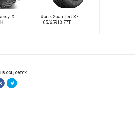
urney-X
Sonix Xcomfort S7
7H
165/65R13 77T
 в соц сетях