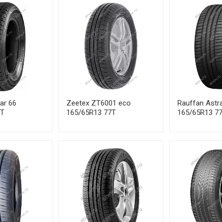
V
V
H
H
ar 66
Zeetex ZT6001 eco
Rauffan Astr
T
7T
165/65R13 77T
165/65R13 7
V
V
V
V