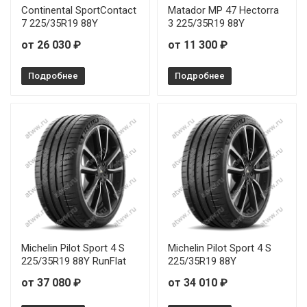
Continental SportContact
Matador MP 47 Hectorra
7 225/35R19 88Y
3 225/35R19 88Y
от 26 030 ₽
от 11 300 ₽
Подробнее
Подробнее
Michelin Pilot Sport 4 S
Michelin Pilot Sport 4 S
225/35R19 88Y RunFlat
225/35R19 88Y
от 37 080 ₽
от 34 010 ₽