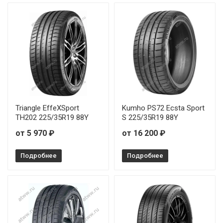
Joyroad Sport RX6 215/50R17 95W
от 7 2
Joyroad Sport RX6 225/40R18 92W
от 6 7
Joyroad Sport RX6 225/45R18 95W
от 7 3
Joyroad Sport RX6 225/55R17 101W
от 7 2
Joyroad Sport RX6 235/40R18 95W
от 7 4
Triangle EffeXSport
Kumho PS72 Ecsta Sport
TH202 225/35R19 88Y
S 225/35R19 88Y
Joyroad Sport RX6 235/45R17 97W
от 7 0
от 5 970 ₽
от 16 200 ₽
Joyroad Sport RX6 235/45R18 98W
от 9 4
Подробнее
Подробнее
Joyroad Sport RX6 245/40R18 97W
от 7 6
Joyroad Sport RX6 245/40R19 98W
от 8 1
Joyroad Sport RX6 245/45R17 99W
от 7 7