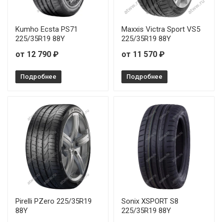
Kumho Ecsta PS71
Maxxis Victra Sport VS5
225/35R19 88Y
225/35R19 88Y
от 12 790 ₽
от 11 570 ₽
Подробнее
Подробнее
Pirelli PZero 225/35R19
Sonix XSPORT S8
88Y
225/35R19 88Y