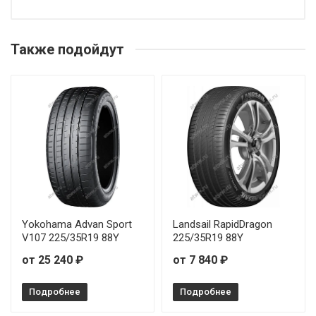
НАЗВАНИЕ
ЦЕНА
Joyroad Sport RX6 195/45R16 84V
от 5 7
Также подойдут
Joyroad Sport RX6 195/45R17 85W
от 6 0
Joyroad Sport RX6 195/55R16 87W
от 6 1
Joyroad Sport RX6 195/60R16 89H
от 6 2
Joyroad Sport RX6 205/45R16 87W
от 5 9
Joyroad Sport RX6 205/45R17 88W
от 6 7
Yokohama Advan Sport
Landsail RapidDragon
V107 225/35R19 88Y
225/35R19 88Y
Joyroad Sport RX6 205/50R16 87W
от 6 3
от 25 240 ₽
от 7 840 ₽
Joyroad Sport RX6 205/50R17 93W
от 6 7
Подробнее
Подробнее
Joyroad Sport RX6 215/45R18 89W
от 6 9