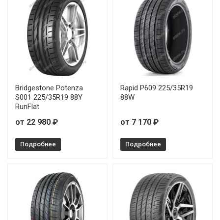
Bridgestone Potenza
Rapid P609 225/35R19
S001 225/35R19 88Y
88W
RunFlat
от 22 980 ₽
от 7 170 ₽
Подробнее
Подробнее