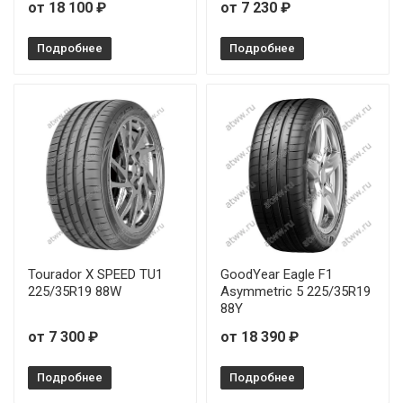
от 18 100 ₽
от 7 230 ₽
Подробнее
Подробнее
Tourador X SPEED TU1
GoodYear Eagle F1
225/35R19 88W
Asymmetric 5 225/35R19
88Y
от 7 300 ₽
от 18 390 ₽
Подробнее
Подробнее