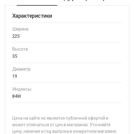
Характеристики
Ширина
225
Высота
35
Диаметр
19
Индексы
84W
Цена на сайте не является публичной офертой и
может отличаться от цен в магазинах. Уточняйте
цену, наличие и год выпуска в конкретном магазине.