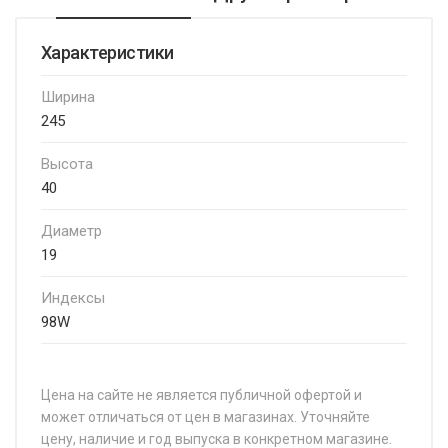
Характеристики
Ширина
245
Высота
40
Диаметр
19
Индексы
98W
Цена на сайте не является публичной офертой и
может отличаться от цен в магазинах. Уточняйте
цену, наличие и год выпуска в конкретном магазине.