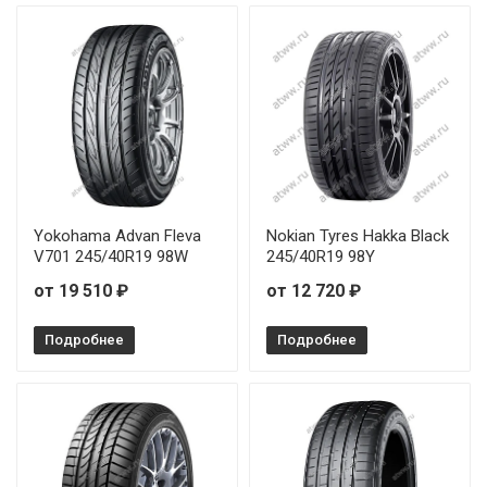
Joyroad Sport RX6 215/50R17 95W
от 7 2
Joyroad Sport RX6 225/40R18 92W
от 6 7
Joyroad Sport RX6 225/45R18 95W
от 7 3
Joyroad Sport RX6 225/55R17 101W
от 7 2
Joyroad Sport RX6 235/40R18 95W
от 7 4
Yokohama Advan Fleva
Nokian Tyres Hakka Black
V701 245/40R19 98W
245/40R19 98Y
Joyroad Sport RX6 235/45R17 97W
от 7 0
от 19 510 ₽
от 12 720 ₽
Joyroad Sport RX6 235/45R18 98W
от 9 4
Подробнее
Подробнее
Joyroad Sport RX6 245/40R18 97W
от 7 6
Joyroad Sport RX6 245/45R17 99W
от 7 7
Joyroad Sport RX6 245/45R18 100W
от 8 2