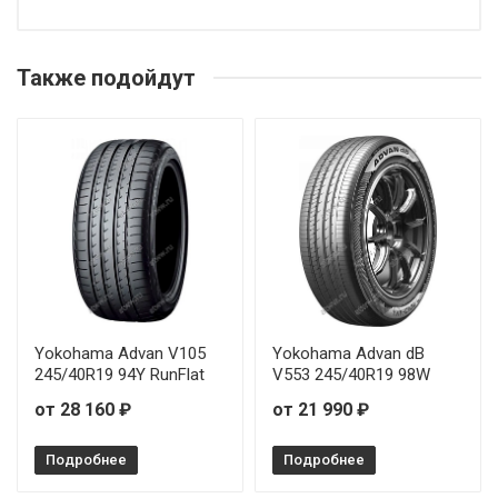
НАЗВАНИЕ
ЦЕНА
Joyroad Sport RX6 195/45R16 84V
от 5 7
Также подойдут
Joyroad Sport RX6 195/45R17 85W
от 6 0
Joyroad Sport RX6 195/55R16 87W
от 6 1
Joyroad Sport RX6 195/60R16 89H
от 6 2
Joyroad Sport RX6 205/45R16 87W
от 5 9
Joyroad Sport RX6 205/45R17 88W
от 6 7
Yokohama Advan V105
Yokohama Advan dB
245/40R19 94Y RunFlat
V553 245/40R19 98W
Joyroad Sport RX6 205/50R16 87W
от 6 3
от 28 160 ₽
от 21 990 ₽
Joyroad Sport RX6 205/50R17 93W
от 6 7
Подробнее
Подробнее
Joyroad Sport RX6 215/45R18 89W
от 6 9