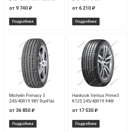
от 9 740 ₽
от 6 210 ₽
Подробнее
Подробнее
Michelin Primacy 3
Hankook Ventus Prime3
245/40R19 98Y RunFlat
K125 245/40R19 94W
от 36 850 ₽
от 17 530 ₽
Подробнее
Подробнее