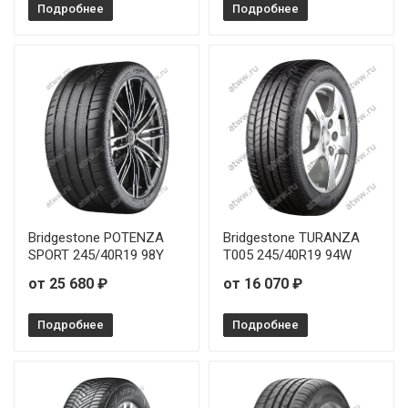
Подробнее
Подробнее
Bridgestone POTENZA
Bridgestone TURANZA
SPORT 245/40R19 98Y
T005 245/40R19 94W
от 25 680 ₽
от 16 070 ₽
Подробнее
Подробнее