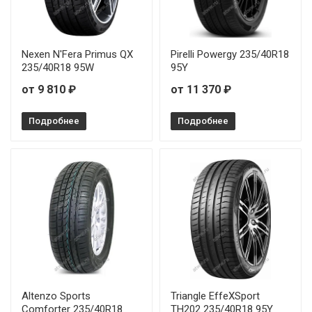
Joyroad Sport RX6 225/35R19 84W
Joyroad Sport RX6 225/45R17 94W
Nexen N'Fera Primus QX
Pirelli Powergy 235/40R18
Joyroad Sport RX6 225/50R17 98W
235/40R18 95W
95Y
от 9 810 ₽
от 11 370 ₽
Joyroad Sport RX6 235/50R17 96W
Подробнее
Подробнее
Joyroad Sport RX6 235/55R17 103W
Joyroad Sport RX6 245/35R20 95W
Joyroad Sport RX6 245/40R20 95W
Joyroad Sport RX6 245/45R19 98W
Joyroad Sport RX6 245/50R18 100W
Joyroad Sport RX6 275/30R20 93W
Altenzo Sports
Triangle EffeXSport
Comforter 235/40R18
TH202 235/40R18 95Y