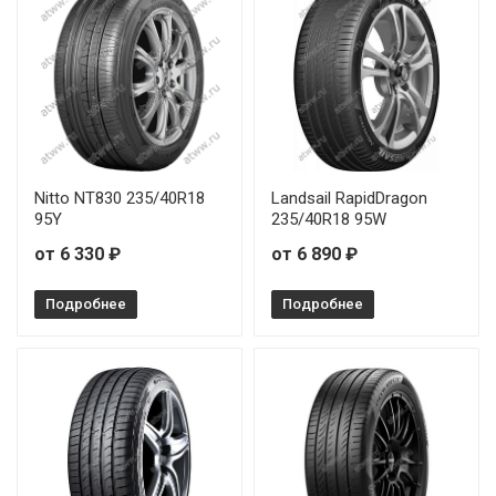
Joyroad Sport RX6 175/50R16 77V
Joyroad Sport RX6 195/40R17 81W
Joyroad Sport RX6 205/40R17 84W
Joyroad Sport RX6 205/55R16 91W
Nitto NT830 235/40R18
Landsail RapidDragon
95Y
235/40R18 95W
Joyroad Sport RX6 215/35R18 84W
от 6 330 ₽
от 6 890 ₽
Joyroad Sport RX6 215/40R17 87W
Подробнее
Подробнее
Joyroad Sport RX6 215/40R18 85W
Joyroad Sport RX6 215/45R17 91W
Joyroad Sport RX6 215/55R16 97W