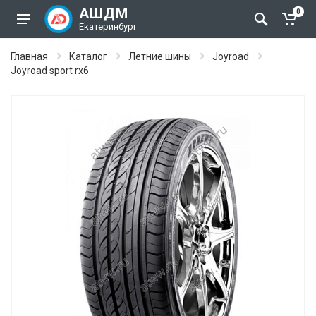
АШДМ
0
Екатеринбург
Главная
Каталог
Летние шины
Joyroad
Joyroad sport rx6