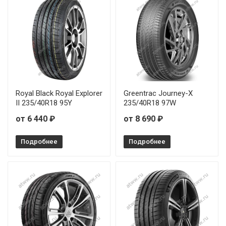
Royal Black Royal Explorer
Greentrac Journey-X
II 235/40R18 95Y
235/40R18 97W
от 6 440 ₽
от 8 690 ₽
Подробнее
Подробнее