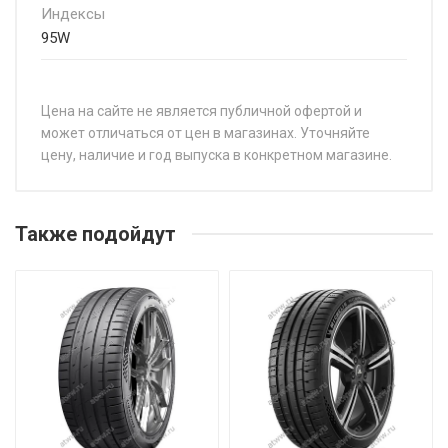
Индексы
95W
Цена на сайте не является публичной офертой и
может отличаться от цен в магазинах. Уточняйте
цену, наличие и год выпуска в конкретном магазине.
НАЗВАНИЕ
ЦЕНА
Joyroad Sport RX6 195/45R16 84V
от 5 7
Также подойдут
Joyroad Sport RX6 195/45R17 85W
от 6 0
Joyroad Sport RX6 195/55R16 87W
от 6 1
Joyroad Sport RX6 195/60R16 89H
от 6 2
Joyroad Sport RX6 205/45R16 87W
от 5 9