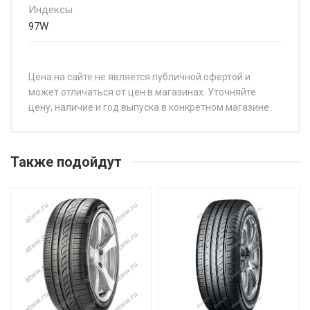
Индексы
97W
Цена на сайте не является публичной офертой и
может отличаться от цен в магазинах. Уточняйте
цену, наличие и год выпуска в конкретном магазине.
НАЗВАНИЕ
ЦЕНА
Joyroad Sport RX6 195/45R16 84V
от 5 7
Также подойдут
Joyroad Sport RX6 195/45R17 85W
от 6 0
Joyroad Sport RX6 195/55R16 87W
от 6 1
Joyroad Sport RX6 195/60R16 89H
от 6 2
Joyroad Sport RX6 205/45R16 87W
от 5 9