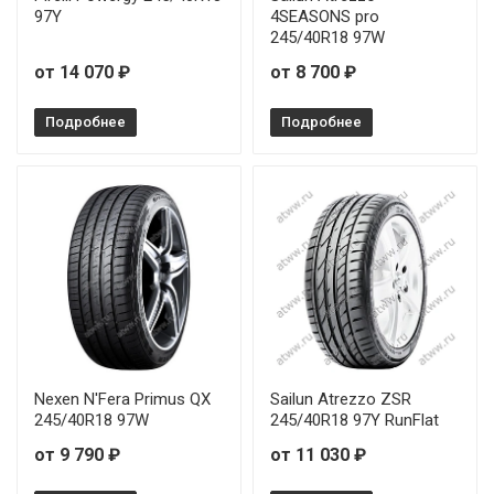
97Y
4SEASONS pro
245/40R18 97W
от 14 070 ₽
от 8 700 ₽
Подробнее
Подробнее
Nexen N'Fera Primus QX
Sailun Atrezzo ZSR
245/40R18 97W
245/40R18 97Y RunFlat
от 9 790 ₽
от 11 030 ₽