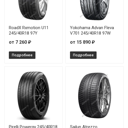
Joyroad Sport RX6 225/45R17 94W
Joyroad Sport RX6 225/50R17 98W
Joyroad Sport RX6 235/50R17 96W
RoadX Rxmotion U11
Yokohama Advan Fleva
245/40R18 97Y
V701 245/40R18 97W
Joyroad Sport RX6 235/55R17 103W
от 7 260 ₽
от 15 890 ₽
Joyroad Sport RX6 245/35R20 95W
Подробнее
Подробнее
Joyroad Sport RX6 245/40R19 98W
Joyroad Sport RX6 245/40R20 95W
Joyroad Sport RX6 245/45R19 98W
Joyroad Sport RX6 245/50R18 100W
Joyroad Sport RX6 275/30R20 93W
Pirelli Powergy 245/40R18
Sailun Atrezzo