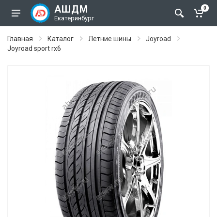
АШДМ
0
Екатеринбург
Главная
Каталог
Летние шины
Joyroad
Joyroad sport rx6