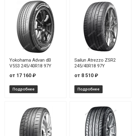
Joyroad Sport RX6 195/40R17 81W
Joyroad Sport RX6 205/40R17 84W
Joyroad Sport RX6 205/55R16 91W
Joyroad Sport RX6 215/35R18 84W
Yokohama Advan dB
Sailun Atrezzo ZSR2
V553 245/40R18 97Y
245/40R18 97Y
Joyroad Sport RX6 215/40R17 87W
от 17 160 ₽
от 8 510 ₽
Joyroad Sport RX6 215/40R18 85W
Подробнее
Подробнее
Joyroad Sport RX6 215/45R17 91W
Joyroad Sport RX6 215/55R16 97W
Joyroad Sport RX6 225/35R19 84W