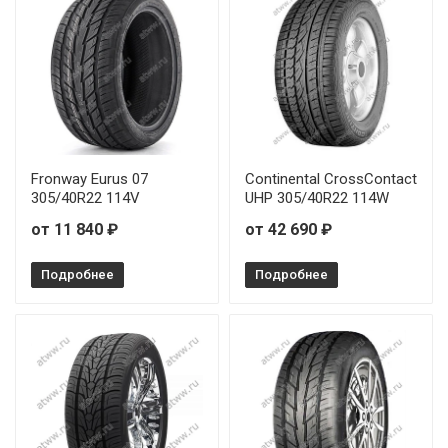
Joyroad Sport RX6 195/40R17 81W
Joyroad Sport RX6 205/40R17 84W
Joyroad Sport RX6 205/55R16 91W
Joyroad Sport RX6 215/35R18 84W
Fronway Eurus 07
Continental CrossContact
305/40R22 114V
UHP 305/40R22 114W
Joyroad Sport RX6 215/40R17 87W
от 11 840 ₽
от 42 690 ₽
Joyroad Sport RX6 215/40R18 85W
Подробнее
Подробнее
Joyroad Sport RX6 215/45R17 91W
Joyroad Sport RX6 215/55R16 97W
Joyroad Sport RX6 225/35R19 84W