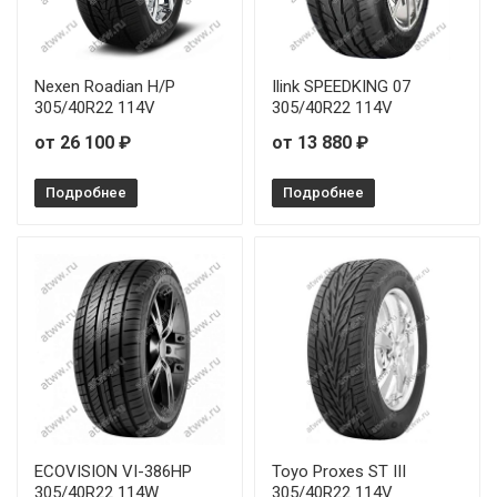
Joyroad Sport RX6 225/45R17 94W
Joyroad Sport RX6 225/50R17 98W
Nexen Roadian H/P
Ilink SPEEDKING 07
Joyroad Sport RX6 235/50R17 96W
305/40R22 114V
305/40R22 114V
от 26 100 ₽
от 13 880 ₽
Joyroad Sport RX6 235/55R17 103W
Подробнее
Подробнее
Joyroad Sport RX6 245/35R20 95W
Joyroad Sport RX6 245/40R19 98W
Joyroad Sport RX6 245/40R20 95W
Joyroad Sport RX6 245/45R19 98W
Joyroad Sport RX6 245/50R18 100W
Joyroad Sport RX6 275/30R20 93W
ECOVISION VI-386HP
Toyo Proxes ST III
305/40R22 114W
305/40R22 114V