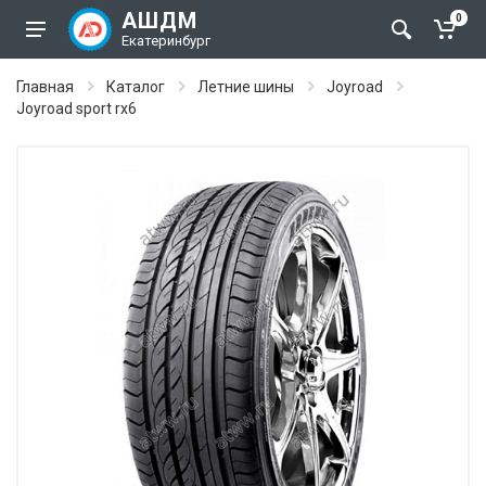
АШДМ
0
Екатеринбург
Главная
Каталог
Летние шины
Joyroad
Joyroad sport rx6