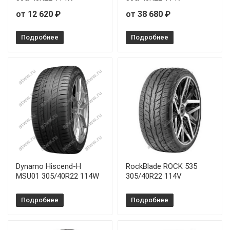
от 12 620 ₽
от 38 680 ₽
Подробнее
Подробнее
Dynamo Hiscend-H
RockBlade ROCK 535
MSU01 305/40R22 114W
305/40R22 114V
Подробнее
Подробнее